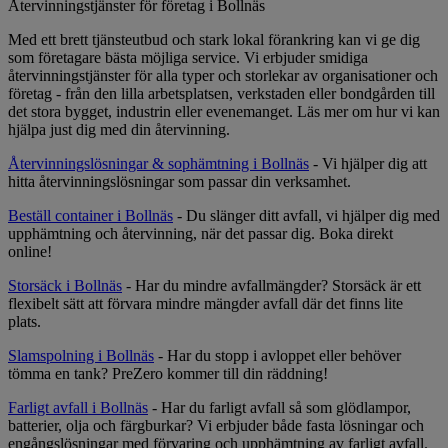
Återvinningstjänster för företag i Bollnäs
Med ett brett tjänsteutbud och stark lokal förankring kan vi ge dig
som företagare bästa möjliga service. Vi erbjuder smidiga
återvinningstjänster för alla typer och storlekar av organisationer och
företag - från den lilla arbetsplatsen, verkstaden eller bondgården till
det stora bygget, industrin eller evenemanget. Läs mer om hur vi kan
hjälpa just dig med din återvinning.
Återvinningslösningar & sophämtning i Bollnäs
- Vi hjälper dig att
hitta återvinningslösningar som passar din verksamhet.
Beställ container i Bollnäs
- Du slänger ditt avfall, vi hjälper dig med
upphämtning och återvinning, när det passar dig. Boka direkt
online!
Storsäck i Bollnäs
- Har du mindre avfallmängder? Storsäck är ett
flexibelt sätt att förvara mindre mängder avfall där det finns lite
plats.
Slamspolning i Bollnäs
- Har du stopp i avloppet eller behöver
tömma en tank? PreZero kommer till din räddning!
Farligt avfall i Bollnäs
- Har du farligt avfall så som glödlampor,
batterier, olja och färgburkar? Vi erbjuder både fasta lösningar och
engångslösningar med förvaring och upphämtning av farligt avfall.