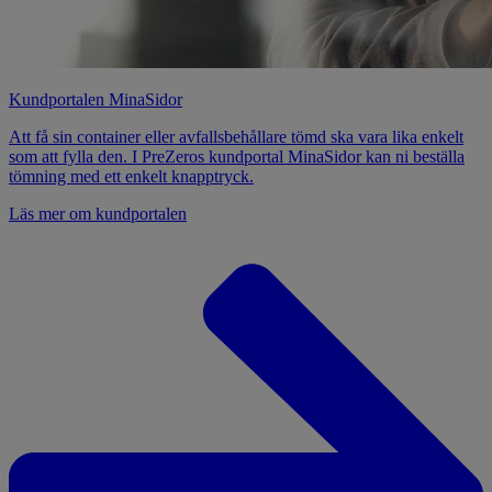
Kundportalen MinaSidor
Att få sin container eller avfallsbehållare tömd ska vara lika enkelt
som att fylla den. I PreZeros kundportal MinaSidor kan ni beställa
tömning med ett enkelt knapptryck.
Läs mer om kundportalen