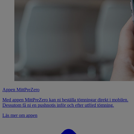
Appen MittPreZero
Med appen MittPreZero kan ni beställa tömningar direkt i mobilen.
Dessutom få ni en pushnotis inför och efter utförd tömning.
Läs mer om appen