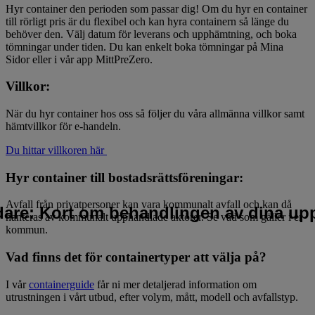
Hyr container den perioden som passar dig! Om du hyr en container
till rörligt pris är du flexibel och kan hyra containern så länge du
behöver den. Välj datum för leverans och upphämtning, och boka
tömningar under tiden. Du kan enkelt boka tömningar på Mina
Sidor eller i vår app MittPreZero.
Villkor:
När du hyr container hos oss så följer du våra allmänna villkor samt
hämtvillkor för e-handeln.
Du hittar villkoren här
Hyr container till bostadsrättsföreningar:
Avfall från privatpersoner kan vara kommunalt avfall och kan då
idare: Kort om behandlingen av dina upp
hanteras av kommunalt upphandlade aktörer. Se vad som gäller i er
kommun.
Vad finns det för containertyper att välja på?
I vår
containerguide
får ni mer detaljerad information om
utrustningen i vårt utbud, efter volym, mått, modell och avfallstyp.