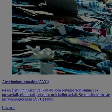
Återvinningscentralen (ÅVC)
På en återvinningscentral kan du som privatperson lämna t ex
grovavfall, elektronik, vitvaror och farligt avfall. Se var din närmaste
återvinningscentral (ÅVC) finns.
Läs mer