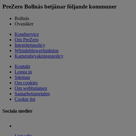
PreZero Bollnäs betjänar följande kommuner
Bollnäs
Ovanåker
Kundservice
Om PreZero
Integritetspolicy
Whistleblowerfunktion
Kamerabevakningspolicy
Kontakt
Logga in
Sitemap
Om cookies
Om webbplatsen
Samarbetsportalen
Cookie list
Sociala medier