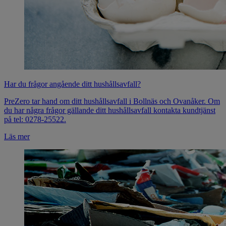
Har du frågor angående ditt hushållsavfall?
PreZero tar hand om ditt hushållsavfall i Bollnäs och Ovanåker. Om
du har några frågor gällande ditt hushållsavfall kontakta kundtjänst
på tel: 0278-25522.
Läs mer