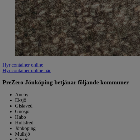
Hyr container online
Hyr container online här
PreZero Jönköping betjänar följande kommuner
Aneby
Eksjö
Gislaved
Gnosjö
Habo
Hultsfred
Jönköping
Mullsjö
Nässjö