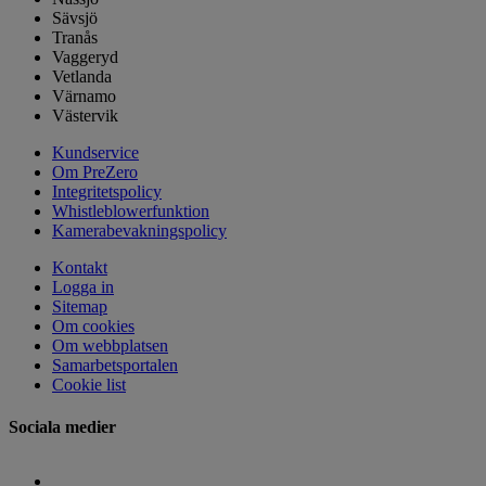
Sävsjö
Tranås
Vaggeryd
Vetlanda
Värnamo
Västervik
Kundservice
Om PreZero
Integritetspolicy
Whistleblowerfunktion
Kamerabevakningspolicy
Kontakt
Logga in
Sitemap
Om cookies
Om webbplatsen
Samarbetsportalen
Cookie list
Sociala medier