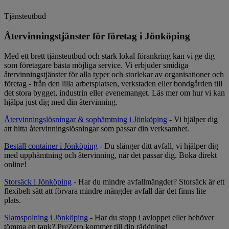
Tjänsteutbud
Återvinningstjänster för företag i Jönköping
Med ett brett tjänsteutbud och stark lokal förankring kan vi ge dig
som företagare bästa möjliga service. Vi erbjuder smidiga
återvinningstjänster för alla typer och storlekar av organisationer och
företag - från den lilla arbetsplatsen, verkstaden eller bondgården till
det stora bygget, industrin eller evenemanget. Läs mer om hur vi kan
hjälpa just dig med din återvinning.
Återvinningslösningar & sophämtning i Jönköping
- Vi hjälper dig
att hitta återvinningslösningar som passar din verksamhet.
Beställ container i Jönköping
- Du slänger ditt avfall, vi hjälper dig
med upphämtning och återvinning, när det passar dig. Boka direkt
online!
Storsäck i Jönköping
- Har du mindre avfallmängder? Storsäck är ett
flexibelt sätt att förvara mindre mängder avfall där det finns lite
plats.
Slamspolning i Jönköping
- Har du stopp i avloppet eller behöver
tömma en tank? PreZero kommer till din räddning!