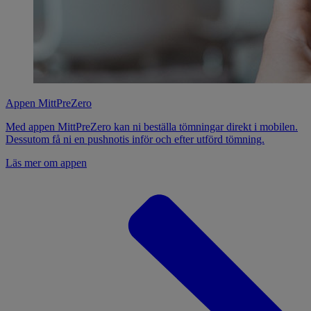
Appen MittPreZero
Med appen MittPreZero kan ni beställa tömningar direkt i mobilen.
Dessutom få ni en pushnotis inför och efter utförd tömning.
Läs mer om appen