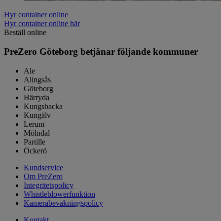
Hyr container online
Hyr container online här
Beställ online
PreZero Göteborg betjänar följande kommuner
Ale
Alingsås
Göteborg
Härryda
Kungsbacka
Kungälv
Lerum
Mölndal
Partille
Öckerö
Kundservice
Om PreZero
Integritetspolicy
Whistleblowerfunktion
Kamerabevakningspolicy
Kontakt