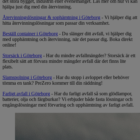
det stora bygget, industrin eller evenemanget. Läs mer om hur vi kan
hjälpa just dig med din återvinning.
Återvinningslösningar & sophämtning i Göteborg
- Vi hjälper dig att
hitta återvinningslösningar som passar din verksamhet.
Beställ container i Göteborg
- Du slänger ditt avfall, vi hjälper dig
med upphämtning och återvinning, när det passar dig. Boka direkt
online!
Storsäck i Göteborg
- Har du mindre avfallmängder? Storsäck är ett
flexibelt sätt att förvara mindre mängder avfall där det finns lite
plats.
Slamspolning i Göteborg
- Har du stopp i avloppet eller behöver
tömma en tank? PreZero kommer till din räddning!
Farligt avfall i Göteborg
- Har du farligt avfall så som glödlampor,
batterier, olja och färgburkar? Vi erbjuder både fasta lösningar och
engångslösningar med förvaring och upphämtning av farligt avfall.