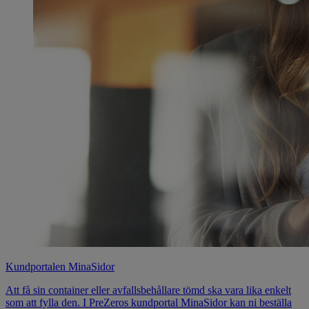
Kundportalen MinaSidor
Att få sin container eller avfallsbehållare tömd ska vara lika enkelt
som att fylla den. I PreZeros kundportal MinaSidor kan ni beställa