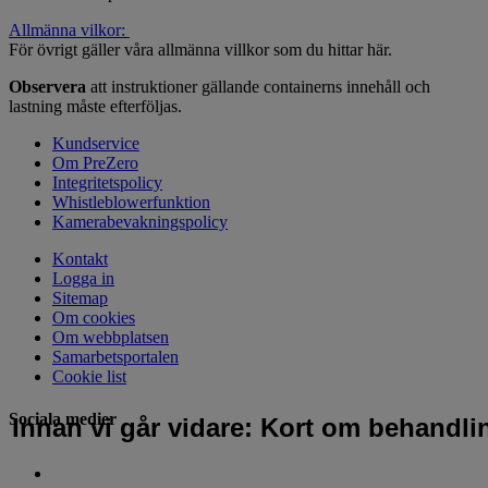
Allmänna vilkor:
För övrigt gäller våra allmänna villkor som du hittar här.
Observera
att instruktioner gällande containerns innehåll och
lastning måste efterföljas.
Kundservice
Om PreZero
Integritetspolicy
Whistleblowerfunktion
Kamerabevakningspolicy
Kontakt
Logga in
Sitemap
Om cookies
Om webbplatsen
Samarbetsportalen
Cookie list
Sociala medier
Innan vi går vidare: Kort om behandli