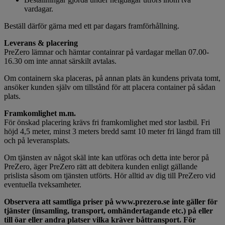
vardagar.
Beställ därför gärna med ett par dagars framförhållning.
Leverans & placering
PreZero lämnar och hämtar containrar på vardagar mellan 07.00-
16.30 om inte annat särskilt avtalas.
Om containern ska placeras, på annan plats än kundens privata tomt,
ansöker kunden själv om tillstånd för att placera container på sådan
plats.
Framkomlighet m.m.
För önskad placering krävs fri framkomlighet med stor lastbil. Fri
höjd 4,5 meter, minst 3 meters bredd samt 10 meter fri längd fram till
och på leveransplats.
Om tjänsten av något skäl inte kan utföras och detta inte beror på
PreZero, äger PreZero rätt att debitera kunden enligt gällande
prislista såsom om tjänsten utförts. Hör alltid av dig till PreZero vid
eventuella tveksamheter.
Observera att samtliga priser på www.prezero.se inte gäller för
tjänster (insamling, transport, omhändertagande etc.) på eller
till öar eller andra platser vilka kräver båttransport. För