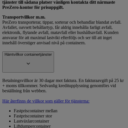
tjänster till sådana platser vänligen kontakta ditt närmaste
PreZero-kontor för prisuppgift.
Transportvillkor m.m.
PreZero transporterar, tippar, sorterar och behandlar blandat avfall.
Avfallet, oavsett behållartyp, får aldrig innehålla farligt avfall,
elektronik, flytande avfall, matavfall eller hushållsavfall. Kunden
ansvarar för att maximal lastvikt efterföljs och ser till att inget
innehåll överstiger anvisad nivå på containern.
Hämtvillkor containertjänster
Betalningsvillkor är 30 dagar mot faktura. En fakturaavgift på 25 kr
+ moms tillkommer. Sedvanlig kreditupplysning genomförs vid
beställning från webben.
Här återfinns de villkor som gäller för tjänsterna:
Fastpriscontainer mellan
Fastpriscontainer stor
Lastväxlarcontainer
Liftdumpercontainer