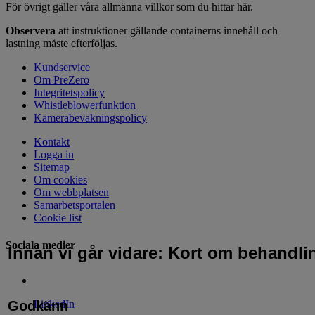
För övrigt gäller våra allmänna villkor som du hittar här.
Observera
att instruktioner gällande containerns innehåll och
lastning måste efterföljas.
Kundservice
Om PreZero
Integritetspolicy
Whistleblowerfunktion
Kamerabevakningspolicy
Kontakt
Logga in
Sitemap
Om cookies
Om webbplatsen
Samarbetsportalen
Cookie list
Sociala medier
Innan vi går vidare: Kort om behandli
LinkedIn
Godkänn