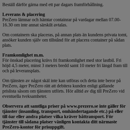
Beställ därför gärna med ett par dagars framförhållning.
Leverans & placering
PreZero lämnar och hämtar containrar på vardagar mellan 07.00-
16.30 om inte annat särskilt avtalas.
Om containern ska placeras, på annan plats än kundens privata tomt,
ansöker kunden själv om tillstånd för att placera container på sådan
plats.
Framkomlighet m.m.
För önskad placering krävs fri framkomlighet med stor lastbil. Fri
höjd 4,5 meter, minst 3 meters bredd samt 10 meter fri längd fram till
och på leveransplats.
Om tjänsten av något skäl inte kan utföras och detta inte beror på
PreZero, äger PreZero rätt att debitera kunden enligt gällande
prislista såsom om tjänsten utförts. Hör alltid av dig till PreZero vid
eventuella tveksamheter.
Observera att samtliga priser på www.prezero.se inte gäller för
tjänster (insamling, transport, omhändertagande etc.) på eller
till öar eller andra platser vilka kräver båttransport. För
tjänster till sådana platser vänligen kontakta ditt närmaste
PreZero-kontor för prisuppgift.