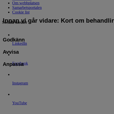
Om webbplatsen
Samarbetsportalen
Cookie list
Innan vi går vidare: Kort om behandli
Sociala medier
Godkänn
LinkedIn
Avvisa
Facebook
Anpassa
Instagram
YouTube