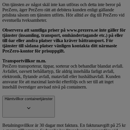
Om tjänsten av något skäl inte kan utföras och detta inte beror på
PreZero, äger PreZero rätt att debitera kunden enligt gällande
prislista såsom om tjänsten utförts. Hör alltid av dig till PreZero vid
eventuella tveksamheter.
Observera att samtliga priser på www.prezero.se inte gäller för
tjänster (insamling, transport, omhändertagande etc.) på eller
till öar eller andra platser vilka kräver båttransport. För
tjänster till sådana platser vänligen kontakta ditt närmaste
PreZero-kontor för prisuppgift.
Transportvillkor m.m.
PreZero transporterar, tippar, sorterar och behandlar blandat avfall.
Avfallet, oavsett behållartyp, får aldrig innehålla farligt avfall,
elektronik, flytande avfall, matavfall eller hushållsavfall. Kunden
ansvarar för att maximal lastvikt efterföljs och ser till att inget
innehåll överstiger anvisad nivå på containern.
Hämtvillkor containertjänster
Betalningsvillkor är 30 dagar mot faktura. En fakturaavgift på 25 kr