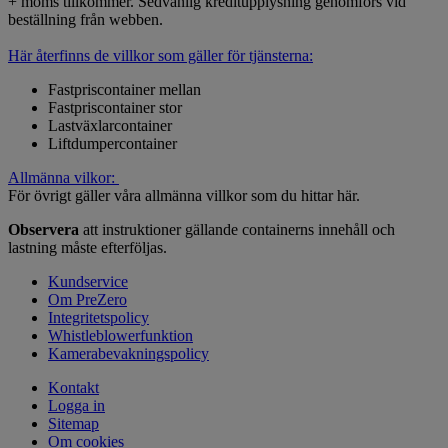
+ moms tillkommer. Sedvanlig kreditupplysning genomförs vid
beställning från webben.
Här återfinns de villkor som gäller för tjänsterna:
Fastpriscontainer mellan
Fastpriscontainer stor
Lastväxlarcontainer
Liftdumpercontainer
Allmänna vilkor:
För övrigt gäller våra allmänna villkor som du hittar här.
Observera
att instruktioner gällande containerns innehåll och
lastning måste efterföljas.
Kundservice
Om PreZero
Integritetspolicy
Whistleblowerfunktion
Kamerabevakningspolicy
Kontakt
Logga in
Sitemap
Om cookies