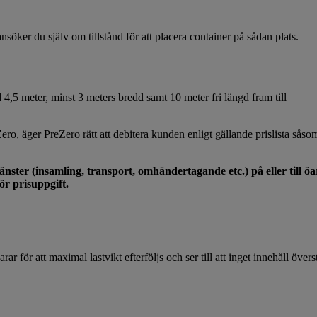
söker du själv om tillstånd för att placera container på sådan plats.
 4,5 meter, minst 3 meters bredd samt 10 meter fri längd fram till
ro, äger PreZero rätt att debitera kunden enligt gällande prislista såsom
nster (insamling, transport, omhändertagande etc.) på eller till öar
ör prisuppgift.
rar för att maximal lastvikt efterföljs och ser till att inget innehåll över