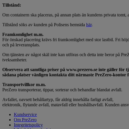
Tillstånd:
Om containern ska placeras, på annan plats än kundens privata tomt, an
Tillstånd söks av kunden på Polisens hemsida
här
.
Framkomlighet m.m.
För önskad placering krävs fri framkomlighet med stor lastbil. Fri höjd
och på leveransplats.
Om tjänsten av något skäl inte kan utföras och detta inte beror på PreZe
tveksamheter.
Observera att samtliga priser på www.prezero.se inte gäller för tjä
sådana platser vänligen kontakta ditt närmaste PreZero-kontor f
Transportvillkor m.m.
PreZero transporterar, tippar, sorterar och behandlar blandat avfall.
Avfallet, oavsett behållartyp, får aldrig innehålla farligt avfall,
elektronik, flytande avfall, matavfall eller hushållsavfall. Kunden ansva
Kundservice
Om PreZero
Integritetspolicy