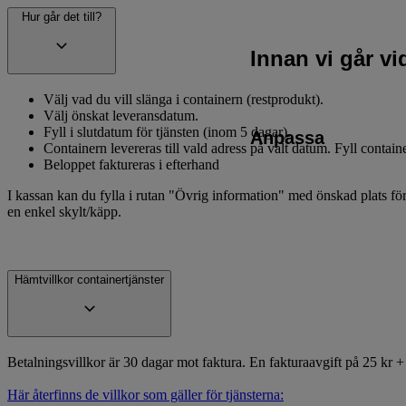
Hur går det till?
Innan vi går v
Välj vad du vill slänga i containern (restprodukt).
Välj önskat leveransdatum.
Fyll i slutdatum för tjänsten (inom 5 dagar).
Anpassa
Containern levereras till vald adress på valt datum. Fyll contai
Beloppet faktureras i efterhand
I kassan kan du fylla i rutan "Övrig information" med önskad plats för
en enkel skylt/käpp.
Hämtvillkor containertjänster
Betalningsvillkor är 30 dagar mot faktura. En fakturaavgift på 25 kr
Här återfinns de villkor som gäller för tjänsterna: