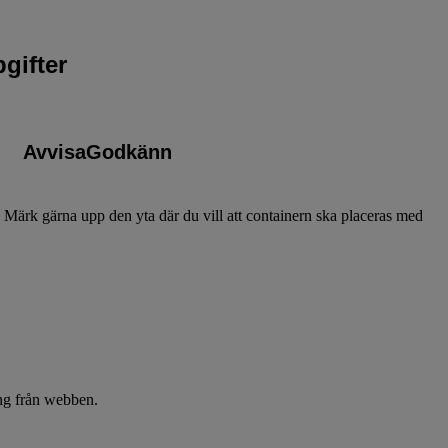
gifter
Avvisa
Godkänn
.
. Märk gärna upp den yta där du vill att containern ska placeras med
ing från webben.