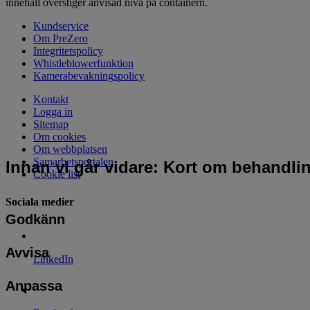
innehåll överstiger anvisad nivå på containern.
Kundservice
Om PreZero
Integritetspolicy
Whistleblowerfunktion
Kamerabevakningspolicy
Kontakt
Logga in
Sitemap
Om cookies
Om webbplatsen
Samarbetsportalen
Innan vi går vidare: Kort om behandli
Cookie list
Sociala medier
Godkänn
Avvisa
LinkedIn
Anpassa