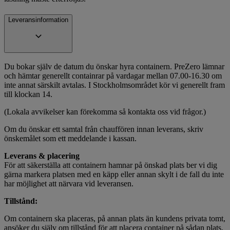
Leveransinformation
Du bokar själv de datum du önskar hyra containern. PreZero lämnar
och hämtar generellt containrar på vardagar mellan 07.00-16.30 om
inte annat särskilt avtalas. I Stockholmsområdet kör vi generellt fram
till klockan 14.
(Lokala avvikelser kan förekomma så kontakta oss vid frågor.)
Om du önskar ett samtal från chauffören innan leverans, skriv
önskemålet som ett meddelande i kassan.
Leverans & placering
För att säkerställa att containern hamnar på önskad plats ber vi dig
gärna markera platsen med en käpp eller annan skylt i de fall du inte
har möjlighet att närvara vid leveransen.
Tillstånd:
Om containern ska placeras, på annan plats än kundens privata tomt,
ansöker du själv om tillstånd för att placera container på sådan plats.