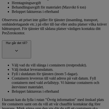
Hemtagningsavgift
Behandlingsavgift för materialet (Maxvikt 6 ton)
Beloppet faktureras i efterhand
Observera att priset inte gäller för tjänster (insamling, transport,
omhändertagande etc.) på eller till öar eller andra platser vilka kräver
båttransport. För tjänster till sådana platser vänligen kontakta ditt
PreZerokontor.
Hur går det till?
Välj vad du vill slänga i containern (restprodukt).
Välj önskat leveransdatum.
Fyll i slutdatum för tjänsten (inom 5 dagar).
Containern levereras till vald adress på valt datum. Fyll
containern med vald avfallstyp. Vi hämtar containern och
återvinner materialet.
Beloppet faktureras i efterhand
I kassan kan du fylla i rutan "Övrig information" med önskad plats
för containern samt om du vill att vår chaufför kontaktar dig före
leverans. Märk gärna upp den yta där du vill att containern ska