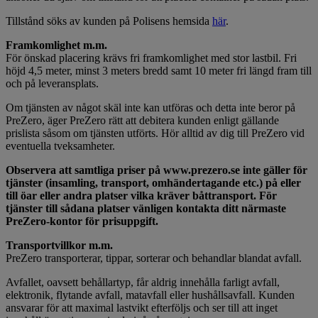
Tillstånd söks av kunden på Polisens hemsida
här
.
Framkomlighet m.m.
För önskad placering krävs fri framkomlighet med stor lastbil. Fri
höjd 4,5 meter, minst 3 meters bredd samt 10 meter fri längd fram till
och på leveransplats.
Om tjänsten av något skäl inte kan utföras och detta inte beror på
PreZero, äger PreZero rätt att debitera kunden enligt gällande
prislista såsom om tjänsten utförts. Hör alltid av dig till PreZero vid
eventuella tveksamheter.
Observera att samtliga priser på www.prezero.se inte gäller för
tjänster (insamling, transport, omhändertagande etc.) på eller
till öar eller andra platser vilka kräver båttransport. För
tjänster till sådana platser vänligen kontakta ditt närmaste
PreZero-kontor för prisuppgift.
Transportvillkor m.m.
PreZero transporterar, tippar, sorterar och behandlar blandat avfall.
Avfallet, oavsett behållartyp, får aldrig innehålla farligt avfall,
elektronik, flytande avfall, matavfall eller hushållsavfall. Kunden
ansvarar för att maximal lastvikt efterföljs och ser till att inget