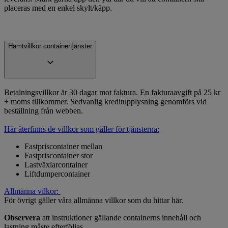
placeras med en enkel skylt/käpp.
Hämtvillkor containertjänster
Betalningsvillkor är 30 dagar mot faktura. En fakturaavgift på 25 kr
+ moms tillkommer. Sedvanlig kreditupplysning genomförs vid
beställning från webben.
Här återfinns de villkor som gäller för tjänsterna:
Fastpriscontainer mellan
Fastpriscontainer stor
Lastväxlarcontainer
Liftdumpercontainer
Allmänna vilkor:
För övrigt gäller våra allmänna villkor som du hittar här.
Observera
att instruktioner gällande containerns innehåll och
lastning måste efterföljas.