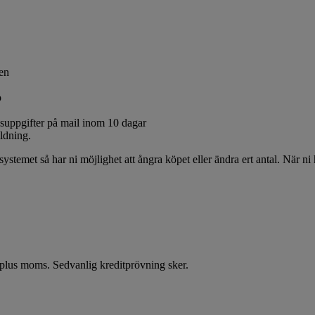
gen
o
gsuppgifter på mail inom 10 dagar
ildning.
systemet så har ni möjlighet att ångra köpet eller ändra ert antal. När ni
r plus moms. Sedvanlig kreditprövning sker.