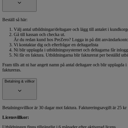
Beställ så här:
Välj antal utbildningar/deltagare och lägg till antalet i kundkor
Gå till kassan och checka ut.
Är du redan kund hos PreZero? Logga in på ditt användarkont
Vi kontaktar dig och efterfrågar en deltagarlista
Ni blir upplagda i utbildningssystemet och deltagarna får inlog
Ni får en faktura. Utbildningarna blir fakturerat per beställd utb
Fram tills att ni har angett namn på antal deltagare och blir upplagda i 
faktureras.
Betalning & villkor
Betalningsvillkor är 30 dagar mot faktura. Faktureringsavgift är 25 k
Licensvillkor:
Utbildningen finns tillgänglig i 6 månader efter aktiverad licens