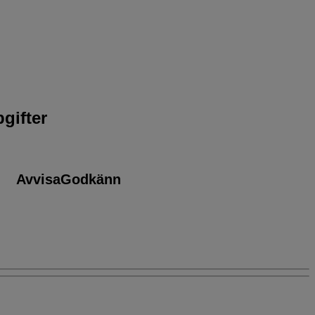
gifter
Avvisa
Godkänn