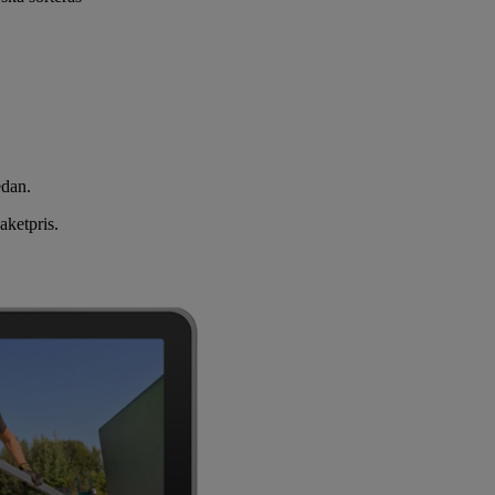
edan.
aketpris.