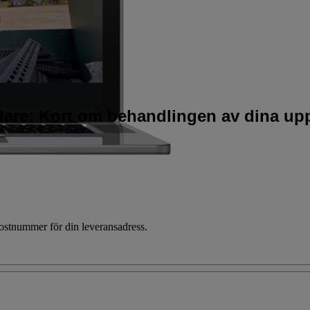
idare: Kort om behandlingen av dina upp
 postnummer för din leveransadress.