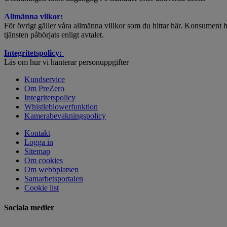
Allmänna vilkor:
För övrigt gäller våra allmänna villkor som du hittar här. Konsument har a
tjänsten påbörjats enligt avtalet.
Integritetspolicy:
Läs om hur vi hanterar personuppgifter
Kundservice
Om PreZero
Integritetspolicy
Whistleblowerfunktion
Kamerabevakningspolicy
Kontakt
Logga in
Sitemap
Om cookies
Om webbplatsen
Samarbetsportalen
Cookie list
Sociala medier