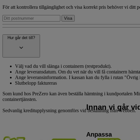
För att kontrollera tillgänglighet och visa korrekt pris behöver vi ditt
Hur går det till?
Välj vad du vill slänga i containern (restprodukt).
Ange leveransdatum. Om du vet när du vill få containern hämtad, 
Ange leveransinformation. I kassan kan du fylla i rutan "Övrig 
Slutbelopp faktureras
Som kund hos PreZero kan även beställa hämtning i kundportalen MinaSi
containertjänsten.
Innan vi går v
Sedvanlig kreditupplysning genomförs vid beställning från webben.
Anpassa