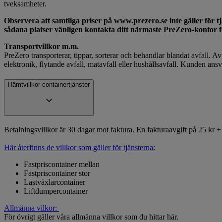
tveksamheter.
Observera att samtliga priser på www.prezero.se inte gäller för tjä
sådana platser vänligen kontakta ditt närmaste PreZero-kontor f
Transportvillkor m.m.
PreZero transporterar, tippar, sorterar och behandlar blandat avfall. Avfa
elektronik, flytande avfall, matavfall eller hushållsavfall. Kunden ansva
Hämtvillkor containertjänster
Betalningsvillkor är 30 dagar mot faktura. En fakturaavgift på 25 kr
Här återfinns de villkor som gäller för tjänsterna:
Fastpriscontainer mellan
Fastpriscontainer stor
Lastväxlarcontainer
Liftdumpercontainer
Allmänna vilkor:
För övrigt gäller våra allmänna villkor som du hittar här.