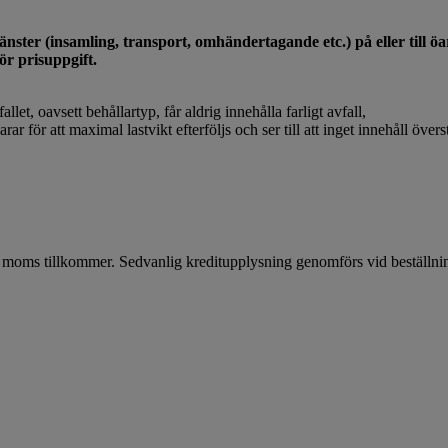
nster (insamling, transport, omhändertagande etc.) på eller till öar
ör prisuppgift.
llet, oavsett behållartyp, får aldrig innehålla farligt avfall,
rar för att maximal lastvikt efterföljs och ser till att inget innehåll över
 + moms tillkommer. Sedvanlig kreditupplysning genomförs vid beställn