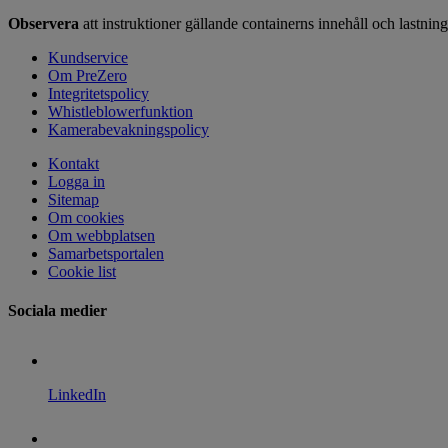
Observera
att instruktioner gällande containerns innehåll och lastning
Kundservice
Om PreZero
Integritetspolicy
Whistleblowerfunktion
Kamerabevakningspolicy
Kontakt
Logga in
Sitemap
Om cookies
Om webbplatsen
Samarbetsportalen
Cookie list
Sociala medier
LinkedIn