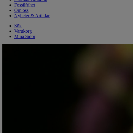
Fossilfrihet
Om oss
Nyheter & Artiklar
Sök
Varukorg
Mina Sidor