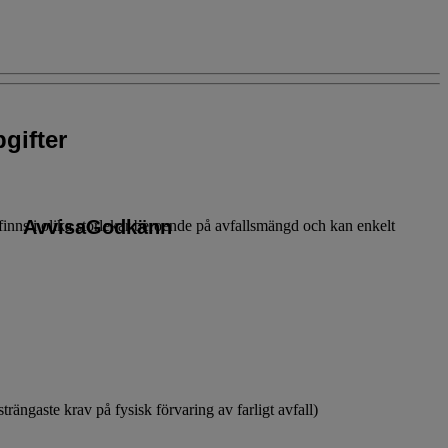
gifter
Avvisa
Godkänn
 finns i olika storlekar beroende på avfallsmängd och kan enkelt
rängaste krav på fysisk förvaring av farligt avfall)