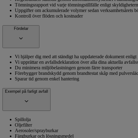
Tömningsrapport vid varje tömningstillfälle enligt skyldigheter
Uppgifter om ackumulerade volymer sedan verksamhetsårets b
Kontroll över flöden och kostnader
Fördelar
Vi hjälper dig med att ständigt ha uppdaterade dokument enligt 
Vi upprättar en avfallsdeklaration över alla dina aktuella avfall
Du minimera miljöbelastningen genom färre transporter
Förebygger brandskydd genom brandtestat skåp med pulverslä
Sparar tid genom enkel hantering
Exempel på farligt avfall
Spillolja
Oljefilter
Aerosoler/sprayburkar
Färgburkar och lösningsmedel