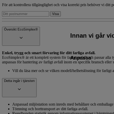
För att kontrollera tillgänglighet och visa korrekt pris behöver vi ditt
Översikt EcoSimplex®
Innan vi går v
Enkel, trygg och smart förvaring för ditt farliga avfall.
Anpassa
EcoSimplex® är ett komplett system för farligt avfall och passar alla 
anpassas för hantering av farligt avfall inom en specifik bransch eller s
Vill du läsa mer och se vilken modell/helhetslösning för farligt 
Detta ingår i tjänsten
Anpassad miljöstation som inreds med behållare och emballage och
Tömning och borttransport av ditt farliga avfall.
Regelbunden statistik genom informationssystemet i hämtnings