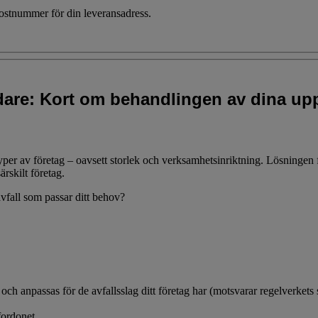
 postnummer för din leveransadress.
idare: Kort om behandlingen av dina upp
typer av företag – oavsett storlek och verksamhetsinriktning. Lösningen
ärskilt företag.
avfall som passar ditt behov?
 anpassas för de avfallsslag ditt företag har (motsvarar regelverkets st
fordonet