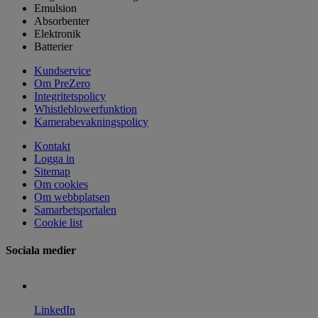
Emulsion
Absorbenter
Elektronik
Batterier
Kundservice
Om PreZero
Integritetspolicy
Whistleblowerfunktion
Kamerabevakningspolicy
Kontakt
Logga in
Sitemap
Om cookies
Om webbplatsen
Samarbetsportalen
Cookie list
Sociala medier
LinkedIn