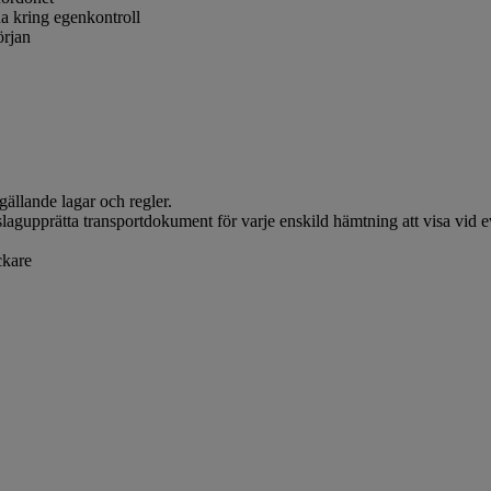
na kring egenkontroll
örjan
gällande lagar och regler.
sslagupprätta transportdokument för varje enskild hämtning att visa vid ev
ckare