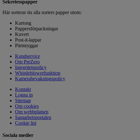
Sekretesspapper
Här sorterar du alla sorters papper utom:
Kartong
Pappersförpackningar
Kuvert
Post-it-lappar
Pärmryggar
Kundservice
Om PreZero
Integritetspolicy
Whistleblowerfunktion
Kamerabevakningspolicy
Kontakt
Logga in
Sitemap
Om cookies
Om webbplatsen
Samarbetsportalen
Cookie list
Sociala medier