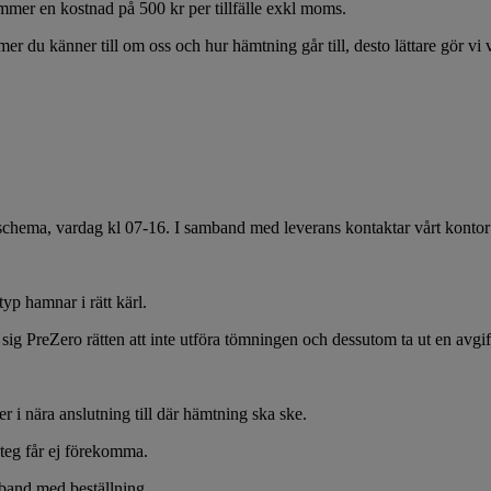
kommer en kostnad på 500 kr per tillfälle exkl moms.
er du känner till om oss och hur hämtning går till, desto lättare gör vi 
t schema, vardag kl 07-16. I samband med leverans kontaktar vårt kontor 
typ hamnar i rätt kärl.
ig PreZero rätten att inte utföra tömningen och dessutom ta ut en avgift 
ler i nära anslutning till där hämtning ska ske.
steg får ej förekomma.
mband med beställning.