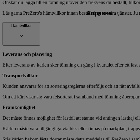
Önskar du lägga till en tömning utöver den frekvens du beställt, till
Anpassa
Läs gärna PreZero's hämtvillkor innan beställning av våra tjänster. Ju m
Hämtvillkor
Leverans och placering
Efter leverans av kärlen sker tömning en gång i kvartalet efter ett fas
Transportvillkor
Kunden ansvarar för att sorteringsreglerna efterföljs och att rätt avfalls
Om ett kärl visar sig vara felsorterat i samband med tömning åberopar s
Framkomlighet
Det måste finnas möjlighet för lastbil att stanna vid antingen lastkaj el
Kärlen måste vara tillgängliga via hiss eller finnas på markplan, trapp
Står kärlen bakom låsta dörrar måste detta meddelas till PreZero i sa