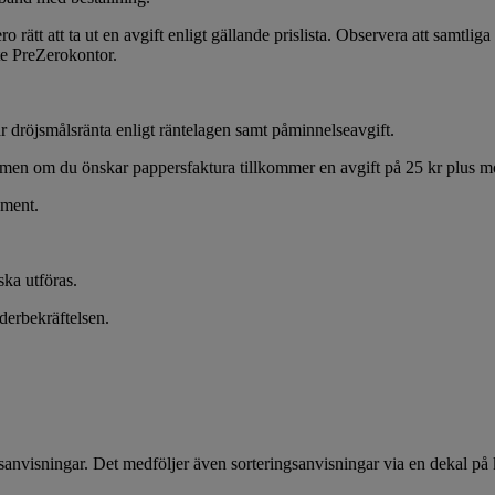
ätt att ta ut en avgift enligt gällande prislista. Observera att samtliga pr
ste PreZerokontor.
r dröjsmålsränta enligt räntelagen samt påminnelseavgift.
t, men om du önskar pappersfaktura tillkommer en avgift på 25 kr plus 
ument.
ska utföras.
derbekräftelsen.
ngsanvisningar. Det medföljer även sorteringsanvisningar via en dekal på 