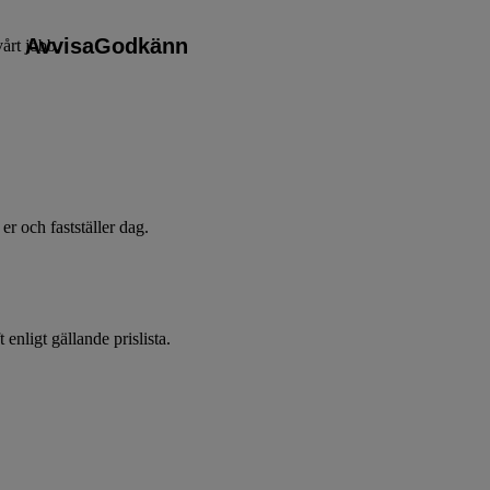
Avvisa
Godkänn
vårt jobb.
er och fastställer dag.
enligt gällande prislista.