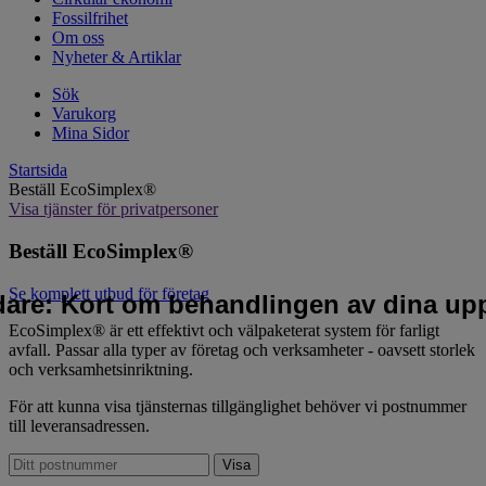
Fossilfrihet
Om oss
Nyheter & Artiklar
Sök
Varukorg
Mina Sidor
Startsida
Beställ EcoSimplex®
Visa tjänster för privatpersoner
Beställ EcoSimplex®
Se komplett utbud för företag
idare: Kort om behandlingen av dina upp
EcoSimplex® är ett effektivt och välpaketerat system för farligt
avfall. Passar alla typer av företag och verksamheter - oavsett storlek
och verksamhetsinriktning.
För att kunna visa tjänsternas tillgänglighet behöver vi postnummer
till leveransadressen.