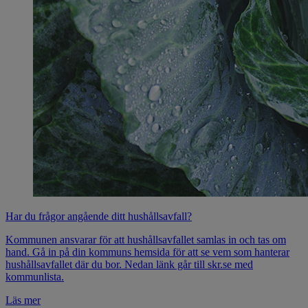
Har du frågor angående ditt hushållsavfall?
Kommunen ansvarar för att hushållsavfallet samlas in och tas om
hand. Gå in på din kommuns hemsida för att se vem som hanterar
hushållsavfallet där du bor. Nedan länk går till skr.se med
kommunlista.
Läs mer