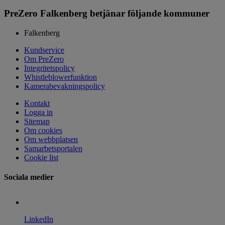
PreZero Falkenberg betjänar följande kommuner
Falkenberg
Kundservice
Om PreZero
Integritetspolicy
Whistleblowerfunktion
Kamerabevakningspolicy
Kontakt
Logga in
Sitemap
Om cookies
Om webbplatsen
Samarbetsportalen
Cookie list
Sociala medier
LinkedIn