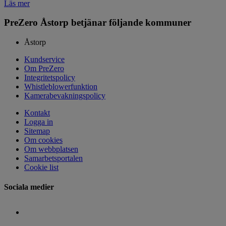
Läs mer
PreZero Åstorp betjänar följande kommuner
Åstorp
Kundservice
Om PreZero
Integritetspolicy
Whistleblowerfunktion
Kamerabevakningspolicy
Kontakt
Logga in
Sitemap
Om cookies
Om webbplatsen
Samarbetsportalen
Cookie list
Sociala medier