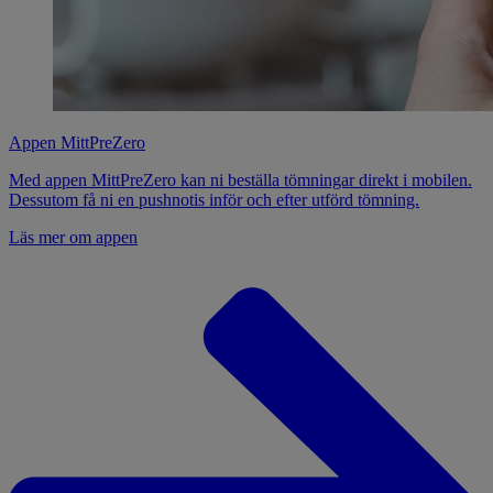
Appen MittPreZero
Med appen MittPreZero kan ni beställa tömningar direkt i mobilen.
Dessutom få ni en pushnotis inför och efter utförd tömning.
Läs mer om appen