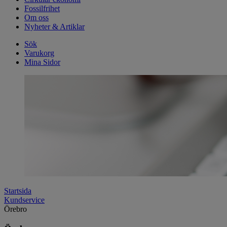
Fossilfrihet
Om oss
Nyheter & Artiklar
Sök
Varukorg
Mina Sidor
Startsida
Kundservice
Örebro