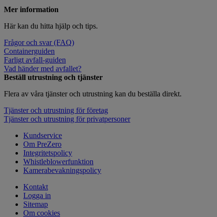
Mer information
Här kan du hitta hjälp och tips.
Frågor och svar (FAQ)
Containerguiden
Farligt avfall-guiden
Vad händer med avfallet?
Beställ utrustning och tjänster
Flera av våra tjänster och utrustning kan du beställa direkt.
Tjänster och utrustning för företag
Tjänster och utrustning för privatpersoner
Kundservice
Om PreZero
Integritetspolicy
Whistleblowerfunktion
Kamerabevakningspolicy
Kontakt
Logga in
Sitemap
Om cookies