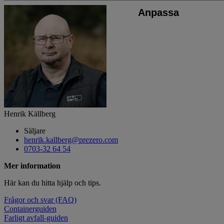
Anpassa
Henrik Källberg
Säljare
henrik.kallberg@prezero.com
0703-32 64 54
Mer information
Här kan du hitta hjälp och tips.
Frågor och svar (FAQ)
Containerguiden
Farligt avfall-guiden