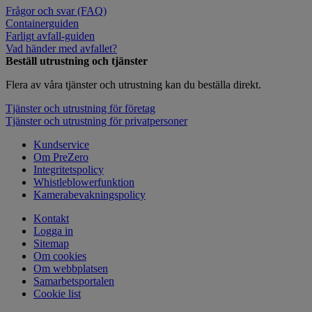
Frågor och svar (FAQ)
Containerguiden
Farligt avfall-guiden
Vad händer med avfallet?
Beställ utrustning och tjänster
Flera av våra tjänster och utrustning kan du beställa direkt.
Tjänster och utrustning för företag
Tjänster och utrustning för privatpersoner
Kundservice
Om PreZero
Integritetspolicy
Whistleblowerfunktion
Kamerabevakningspolicy
Kontakt
Logga in
Sitemap
Om cookies
Om webbplatsen
Samarbetsportalen
Cookie list