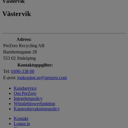
Västervik
Västervik
Adress:
PreZero Recycling AB
Barnhemsgatan 28
553 02 Jönköping
Kontaktuppgifter:
Tel:
0490-338 00
E-post:
jonkoping.se@prezero.com
Kundservice
Om PreZero
Integritetspolicy
Whistleblowerfunktion
Kamerabevakningspolicy
Kontakt
Logga in