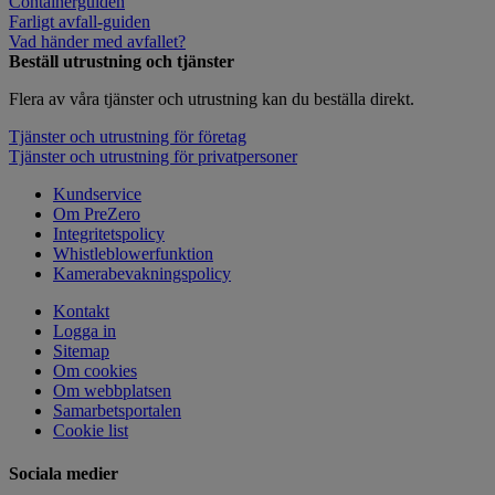
Containerguiden
Farligt avfall-guiden
Vad händer med avfallet?
Beställ utrustning och tjänster
Flera av våra tjänster och utrustning kan du beställa direkt.
Tjänster och utrustning för företag
Tjänster och utrustning för privatpersoner
Kundservice
Om PreZero
Integritetspolicy
Whistleblowerfunktion
Kamerabevakningspolicy
Kontakt
Logga in
Sitemap
Om cookies
Om webbplatsen
Samarbetsportalen
Cookie list
Sociala medier