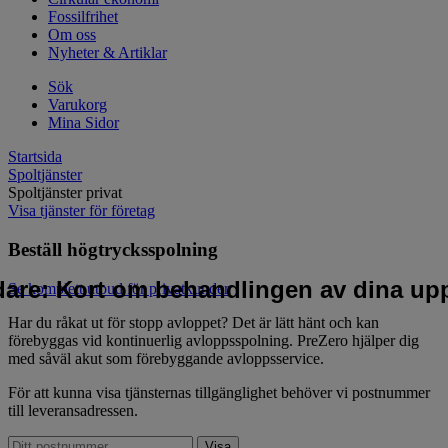
Fossilfrihet
Om oss
Nyheter & Artiklar
Sök
Varukorg
Mina Sidor
Startsida
Spoltjänster
Spoltjänster privat
Visa tjänster för företag
Beställ högtrycksspolning
idare: Kort om behandlingen av dina upp
Se komplett utbud för privatkunder
Har du råkat ut för stopp avloppet? Det är lätt hänt och kan
förebyggas vid kontinuerlig avloppsspolning. PreZero hjälper dig
med såväl akut som förebyggande avloppsservice.
För att kunna visa tjänsternas tillgänglighet behöver vi postnummer
till leveransadressen.