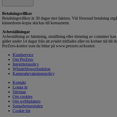
Betalningsvillkor
Betalningsvillkor är 30 dagar mot faktura. Vid försenad betalning utg
kännedoms-kopia skickas till konsument.
Avbeställningar
Avbeställning av hämtning, utställning eller tömning av container kan s
gäller under 14 dagar från att avtalet träffades eller en kortare tid till d
PreZero-kontor som du hittar på www.prezero.se/kontor.
Kundservice
Om PreZero
Integritetspolicy
Whistleblowerfunktion
Kamerabevakningspolicy
Kontakt
Logga in
Sitemap
Om cookies
Om webbplatsen
Samarbetsportalen
Cookie list