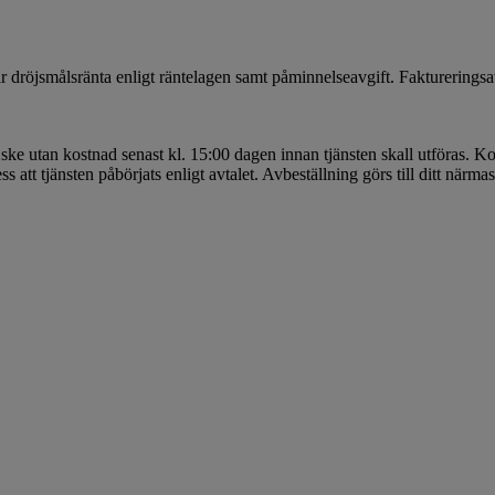
år dröjsmålsränta enligt räntelagen samt påminnelseavgift. Fakturerings
ke utan kostnad senast kl. 15:00 dagen innan tjänsten skall utföras. Kons
ess att tjänsten påbörjats enligt avtalet. Avbeställning görs till ditt närmas