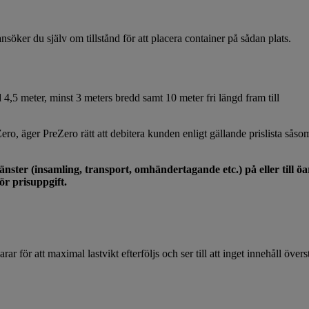
söker du själv om tillstånd för att placera container på sådan plats.
 4,5 meter, minst 3 meters bredd samt 10 meter fri längd fram till
ro, äger PreZero rätt att debitera kunden enligt gällande prislista såsom
nster (insamling, transport, omhändertagande etc.) på eller till öar
ör prisuppgift.
rar för att maximal lastvikt efterföljs och ser till att inget innehåll över