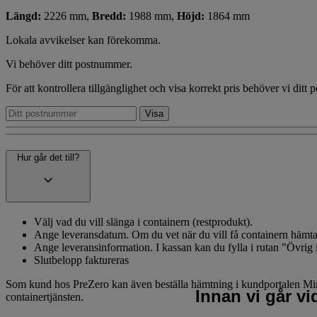
Längd:
2226 mm,
Bredd:
1988 mm,
Höjd:
1864 mm
Lokala avvikelser kan förekomma.
Vi behöver ditt postnummer.
För att kontrollera tillgänglighet och visa korrekt pris behöver vi ditt
Hur går det till?
Välj vad du vill slänga i containern (restprodukt).
Ange leveransdatum. Om du vet när du vill få containern hämtad, 
Ange leveransinformation. I kassan kan du fylla i rutan "Övrig 
Slutbelopp faktureras
Som kund hos PreZero kan även beställa hämtning i kundportalen MinaSi
Innan vi går v
containertjänsten.