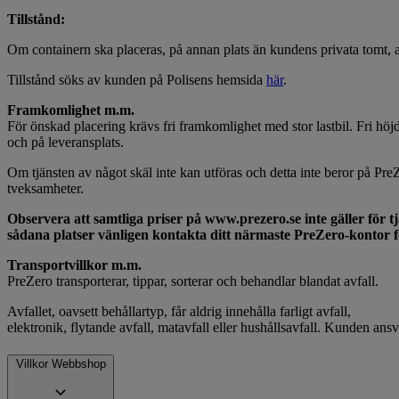
Tillstånd:
Om containern ska placeras, på annan plats än kundens privata tomt, an
Tillstånd söks av kunden på Polisens hemsida
här
.
Framkomlighet m.m.
För önskad placering krävs fri framkomlighet med stor lastbil. Fri höjd
och på leveransplats.
Om tjänsten av något skäl inte kan utföras och detta inte beror på PreZe
tveksamheter.
Observera att samtliga priser på www.prezero.se inte gäller för tjä
sådana platser vänligen kontakta ditt närmaste PreZero-kontor f
Transportvillkor m.m.
PreZero transporterar, tippar, sorterar och behandlar blandat avfall.
Avfallet, oavsett behållartyp, får aldrig innehålla farligt avfall,
elektronik, flytande avfall, matavfall eller hushållsavfall. Kunden ansva
Villkor Webbshop