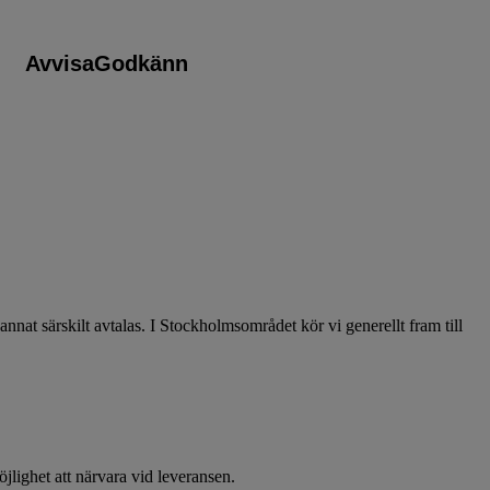
Avvisa
Godkänn
at särskilt avtalas. I Stockholmsområdet kör vi generellt fram till
öjlighet att närvara vid leveransen.