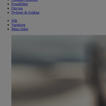
Fossilfrihet
Om oss
Nyheter & Artiklar
Sök
Varukorg
Mina Sidor