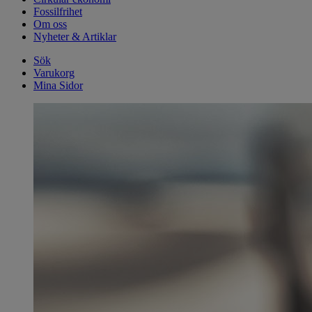
Fossilfrihet
Om oss
Nyheter & Artiklar
Sök
Varukorg
Mina Sidor