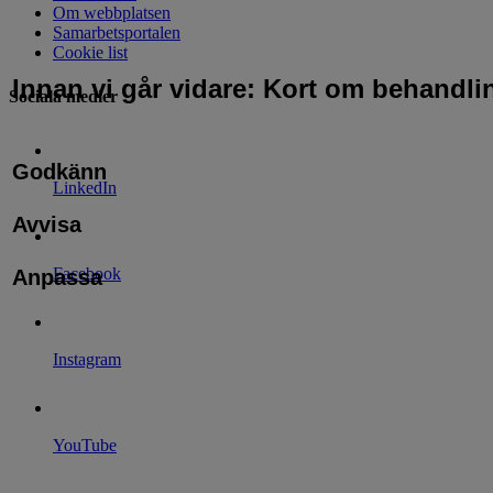
Om webbplatsen
Samarbetsportalen
Cookie list
Innan vi går vidare: Kort om behandli
Sociala medier
Godkänn
LinkedIn
Avvisa
Facebook
Anpassa
Instagram
YouTube