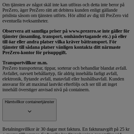
Om tjänsten av något skäl inte kan utföras och detta inte beror på
PreZero, äger PreZero rätt att debitera kunden enligt gällande
prislista såsom om tjänsten utförts. Hör alltid av dig till PreZero vid
eventuella tveksamheter.
Observera att samtliga priser på www.prezero.se inte gäller för
tjänster (insamling, transport, omhändertagande etc.) på eller
till öar eller andra platser vilka kräver båttransport. För
tjänster till sådana platser vänligen kontakta ditt närmaste
PreZero-kontor för prisuppgift.
Transportvillkor m.m.
PreZero transporterar, tippar, sorterar och behandlar blandat avfall.
Avfallet, oavsett behållartyp, får aldrig innehålla farligt avfall,
elektronik, flytande avfall, matavfall eller hushållsavfall. Kunden
ansvarar för att maximal lastvikt efterföljs och ser till att inget
innehåll överstiger anvisad nivå på containern.
Hämtvillkor containertjänster
Betalningsvillkor är 30 dagar mot faktura. En fakturaavgift på 25 kr