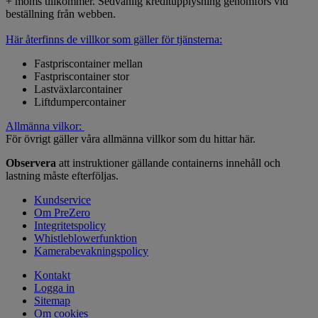
+ moms tillkommer. Sedvanlig kreditupplysning genomförs vid
beställning från webben.
Här återfinns de villkor som gäller för tjänsterna:
Fastpriscontainer mellan
Fastpriscontainer stor
Lastväxlarcontainer
Liftdumpercontainer
Allmänna vilkor:
För övrigt gäller våra allmänna villkor som du hittar här.
Observera
att instruktioner gällande containerns innehåll och
lastning måste efterföljas.
Kundservice
Om PreZero
Integritetspolicy
Whistleblowerfunktion
Kamerabevakningspolicy
Kontakt
Logga in
Sitemap
Om cookies