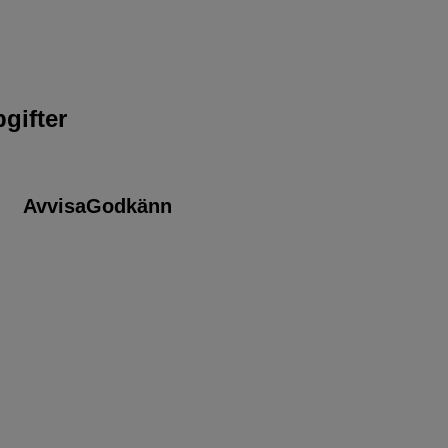
gifter
Avvisa
Godkänn