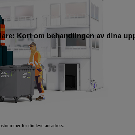
idare: Kort om behandlingen av dina upp
 postnummer för din leveransadress.