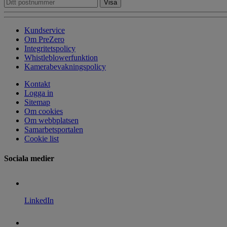
Kundservice
Om PreZero
Integritetspolicy
Whistleblowerfunktion
Kamerabevakningspolicy
Kontakt
Logga in
Sitemap
Om cookies
Om webbplatsen
Samarbetsportalen
Cookie list
Sociala medier
LinkedIn