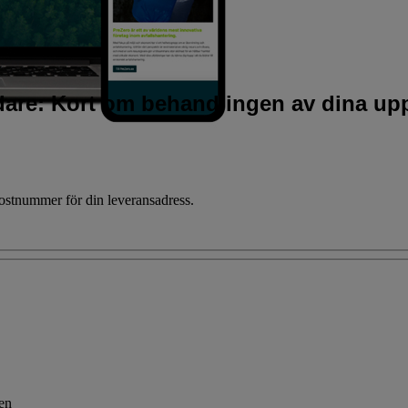
idare: Kort om behandlingen av dina upp
 postnummer för din leveransadress.
gen