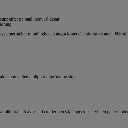
o
gsuppgifter på mail inom 10 dagar
ildning.
systemet så har ni möjlighet att ångra köpet eller ändra ert antal. När ni
r plus moms. Sedvanlig kreditprövning sker.
lltid rätt att avbeställa under den s.k. ångerfristen vilken gäller under 14