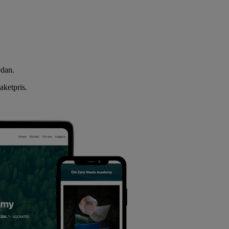
edan.
aketpris.