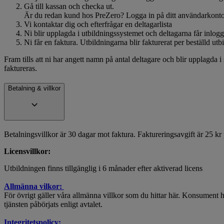
Gå till kassan och checka ut.
Är du redan kund hos PreZero? Logga in på ditt användarkont
Vi kontaktar dig och efterfrågar en deltagarlista
Ni blir upplagda i utbildningssystemet och deltagarna får inlog
Ni får en faktura. Utbildningarna blir fakturerat per beställd utb
Fram tills att ni har angett namn på antal deltagare och blir upplagda i 
faktureras.
Betalning & villkor
Betalningsvillkor är 30 dagar mot faktura. Faktureringsavgift är 25 k
Licensvillkor:
Utbildningen finns tillgänglig i 6 månader efter aktiverad licens
Allmänna vilkor:
För övrigt gäller våra allmänna villkor som du hittar här. Konsument har a
tjänsten påbörjats enligt avtalet.
Integritetspolicy: