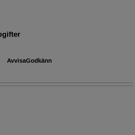
gifter
Avvisa
Godkänn