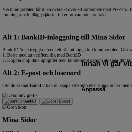
Via kundportalen får ni en översikt över ert samarbete med PreZero. Hä
tömningar och tilläggstjänster till ert nuvarande kontrakt.
Alt 1: BankID-inloggning till Mina Sidor
Bank ID är ett tryggt och enkelt sätt att logga in i kundportalen. Gör s
1. Börja med att verifiera dig med BankID
2. Koppla ihop dina uppgifter med kundkontot genom att ange ditt 
Innan vi går v
Alt 2: E-post och lösenord
Om du saknar BankID kan du skapa ett konto eller logga in här med e-
Anpassa
BankID
E-post
Mina Sidor