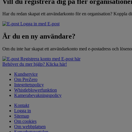
Vill du registrera dig på fler organisatione
Har du redan skapat ett användarkonto för en organisation? Koppla di
Logga in med E-post
Är du en ny användare?
Om du inte har skapat ett användarkonto med e-postadress och lösenor
Registrera konto med E-post här
Behöver du mer hjälp? Klicka här!
Kundservice
Om PreZero
Integritetspolicy
Whistleblowerfunktion
Kamerabevakningspolicy
Kontakt
Logga in
Sitemap
Om cookies
Om webbplatsen
Samarbetsportalen