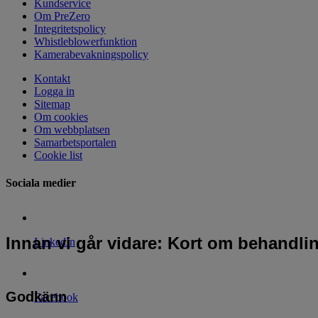
Kundservice
Om PreZero
Integritetspolicy
Whistleblowerfunktion
Kamerabevakningspolicy
Kontakt
Logga in
Sitemap
Om cookies
Om webbplatsen
Samarbetsportalen
Cookie list
Sociala medier
Innan vi går vidare: Kort om behandli
LinkedIn
Godkänn
Facebook