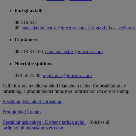
Farligt avfall:
08-519 332
89,
specialavfall.ost.se@prezero.com
,
farligtavfall.ost.se@pre
Container:
08-519 332 60,
container.ost.se@prezero.com
Norrtälje sjukhus:
018-56 75 30,
uppland.se@prezero.com
Fyll i formuläret eller använd blanketten nedan för beställning av
utrustning. I produktbladet finns mer information om er utrustning.
Beställningsblankett Utrustning
Produktblad Locum
Beställningsblankett - Driftens farliga avfall
- Skickas till
farligtavfall.ost.se@prezero.com