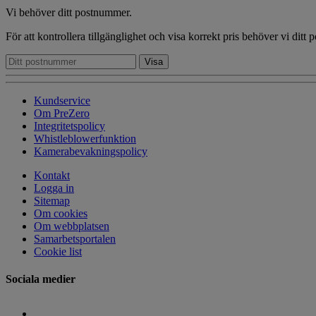
Vi behöver ditt postnummer.
För att kontrollera tillgänglighet och visa korrekt pris behöver vi ditt
Kundservice
Om PreZero
Integritetspolicy
Whistleblowerfunktion
Kamerabevakningspolicy
Kontakt
Logga in
Sitemap
Om cookies
Om webbplatsen
Samarbetsportalen
Cookie list
Sociala medier