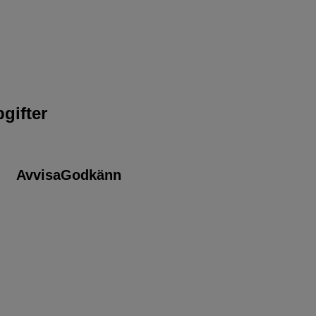
gifter
Avvisa
Godkänn