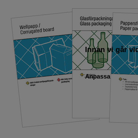
Innan vi går v
Anpassa