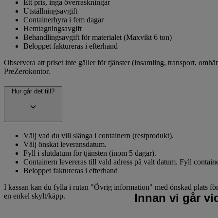
Ett pris, inga överraskningar
Utställningsavgift
Containerhyra i fem dagar
Hemtagningsavgift
Behandlingsavgift för materialet (Maxvikt 6 ton)
Beloppet faktureras i efterhand
Observera att priset inte gäller för tjänster (insamling, transport, omhän
PreZerokontor.
Hur går det till?
Välj vad du vill slänga i containern (restprodukt).
Välj önskat leveransdatum.
Fyll i slutdatum för tjänsten (inom 5 dagar).
Containern levereras till vald adress på valt datum. Fyll contai
Beloppet faktureras i efterhand
I kassan kan du fylla i rutan "Övrig information" med önskad plats för
Innan vi går v
en enkel skylt/käpp.