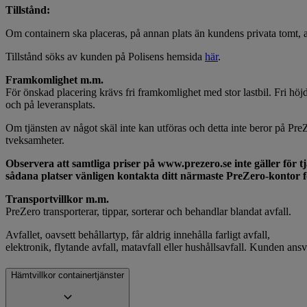
Tillstånd:
Om containern ska placeras, på annan plats än kundens privata tomt, an
Tillstånd söks av kunden på Polisens hemsida
här
.
Framkomlighet m.m.
För önskad placering krävs fri framkomlighet med stor lastbil. Fri höjd
och på leveransplats.
Om tjänsten av något skäl inte kan utföras och detta inte beror på PreZe
tveksamheter.
Observera att samtliga priser på www.prezero.se inte gäller för tjä
sådana platser vänligen kontakta ditt närmaste PreZero-kontor f
Transportvillkor m.m.
PreZero transporterar, tippar, sorterar och behandlar blandat avfall.
Avfallet, oavsett behållartyp, får aldrig innehålla farligt avfall,
elektronik, flytande avfall, matavfall eller hushållsavfall. Kunden ansva
Hämtvillkor containertjänster