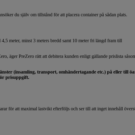
söker du själv om tillstånd för att placera container på sådan plats.
 4,5 meter, minst 3 meters bredd samt 10 meter fri längd fram till
ro, äger PreZero rätt att debitera kunden enligt gällande prislista såsom
nster (insamling, transport, omhändertagande etc.) på eller till öar
ör prisuppgift.
rar för att maximal lastvikt efterföljs och ser till att inget innehåll över