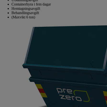
Containerhyra i fem dagar
Hemtagningsavgift
Behandlingsavgift
(Maxvikt 6 ton)