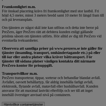
Framkomlighet m.m.
För önskad placering krävs fri framkomlighet med stor lastbil. Fri
höjd 4,5 meter, minst 3 meters bredd samt 10 meter fri längd fram till
och på leveransplats.
Om tjänsten av något skäl inte kan utföras och detta inte beror på
PreZero, äger PreZero rätt att debitera kunden enligt gällande
prislista såsom om tjänsten utförts. Hör alltid av dig till PreZero vid
eventuella tveksamheter.
Observera att samtliga priser på www.prezero.se inte gäller för
tjänster (insamling, transport, omhändertagande etc.) på eller
till öar eller andra platser vilka kräver båttransport. För
tjänster till sådana platser vänligen kontakta ditt närmaste
PreZero-kontor för prisuppgift.
Transportvillkor m.m.
PreZero transporterar, tippar, sorterar och behandlar blandat avfall.
Avfallet, oavsett behållartyp, får aldrig innehålla farligt avfall,
elektronik, flytande avfall, matavfall eller hushållsavfall. Kunden
ansvarar för att maximal lastvikt efterföljs och ser till att inget
innehåll överstiger anvisad nivå på containern.
Hämtvillkor containertjänster