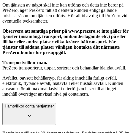
Om tjänsten av något skäl inte kan utföras och detta inte beror på
PreZero, äger PreZero rätt att debitera kunden enligt gällande
prislista såsom om tjänsten utförts. Hör alltid av dig till PreZero vid
eventuella tveksamheter.
Observera att samtliga priser på www.prezero.se inte gäller för
tjänster (insamling, transport, omhändertagande etc.) på eller
till öar eller andra platser vilka kräver båttransport. För
tjänster till sådana platser vänligen kontakta ditt närmaste
PreZero-kontor för prisuppgift.
Transportvillkor m.m.
PreZero transporterar, tippar, sorterar och behandlar blandat avfall.
Avfallet, oavsett behållartyp, får aldrig innehålla farligt avfall,
elektronik, flytande avfall, matavfall eller hushållsavfall. Kunden
ansvarar för att maximal lastvikt efterföljs och ser till att inget
innehåll överstiger anvisad nivå på containern.
Hämtvillkor containertjänster