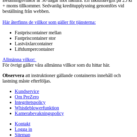
Betalningsvillkor är 30 dagar mot faktura. En fakturaavgift på 25 kr
+ moms tillkommer. Sedvanlig kreditupplysning genomförs vid
beställning från webben.
Här återfinns de villkor som gäller för tjänsterna:
Fastpriscontainer mellan
Fastpriscontainer stor
Lastväxlarcontainer
Liftdumpercontainer
Allmänna vilkor:
För övrigt gäller våra allmänna villkor som du hittar här.
Observera
att instruktioner gällande containerns innehåll och
lastning måste efterföljas.
Kundservice
Om PreZero
Integritetspolicy
Whistleblowerfunktion
Kamerabevakningspolicy
Kontakt
Logga in
Sitemap