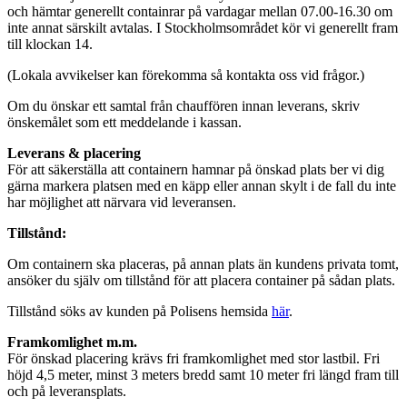
och hämtar generellt containrar på vardagar mellan 07.00-16.30 om
inte annat särskilt avtalas. I Stockholmsområdet kör vi generellt fram
till klockan 14.
(Lokala avvikelser kan förekomma så kontakta oss vid frågor.)
Om du önskar ett samtal från chauffören innan leverans, skriv
önskemålet som ett meddelande i kassan.
Leverans & placering
För att säkerställa att containern hamnar på önskad plats ber vi dig
gärna markera platsen med en käpp eller annan skylt i de fall du inte
har möjlighet att närvara vid leveransen.
Tillstånd:
Om containern ska placeras, på annan plats än kundens privata tomt,
ansöker du själv om tillstånd för att placera container på sådan plats.
Tillstånd söks av kunden på Polisens hemsida
här
.
Framkomlighet m.m.
För önskad placering krävs fri framkomlighet med stor lastbil. Fri
höjd 4,5 meter, minst 3 meters bredd samt 10 meter fri längd fram till
och på leveransplats.