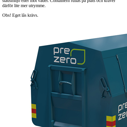
stadsmiljö eller mot väder. Containern rullas på plats och kräver
därför lite mer utrymme.
Obs! Eget lås krävs.