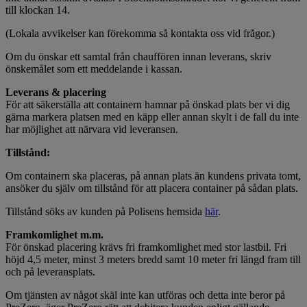
till klockan 14.
(Lokala avvikelser kan förekomma så kontakta oss vid frågor.)
Om du önskar ett samtal från chauffören innan leverans, skriv
önskemålet som ett meddelande i kassan.
Leverans & placering
För att säkerställa att containern hamnar på önskad plats ber vi dig
gärna markera platsen med en käpp eller annan skylt i de fall du inte
har möjlighet att närvara vid leveransen.
Tillstånd:
Om containern ska placeras, på annan plats än kundens privata tomt,
ansöker du själv om tillstånd för att placera container på sådan plats.
Tillstånd söks av kunden på Polisens hemsida
här
.
Framkomlighet m.m.
För önskad placering krävs fri framkomlighet med stor lastbil. Fri
höjd 4,5 meter, minst 3 meters bredd samt 10 meter fri längd fram till
och på leveransplats.
Om tjänsten av något skäl inte kan utföras och detta inte beror på