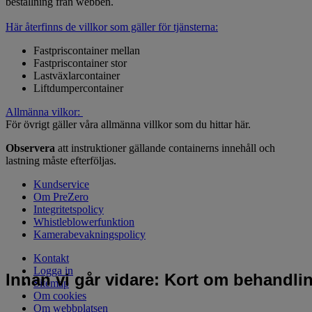
beställning från webben.
Här återfinns de villkor som gäller för tjänsterna:
Fastpriscontainer mellan
Fastpriscontainer stor
Lastväxlarcontainer
Liftdumpercontainer
Allmänna vilkor:
För övrigt gäller våra allmänna villkor som du hittar här.
Observera
att instruktioner gällande containerns innehåll och
lastning måste efterföljas.
Kundservice
Om PreZero
Integritetspolicy
Whistleblowerfunktion
Kamerabevakningspolicy
Kontakt
Logga in
Innan vi går vidare: Kort om behandli
Sitemap
Om cookies
Om webbplatsen