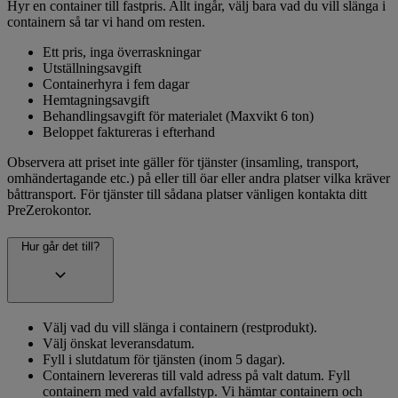
Hyr en container till fastpris. Allt ingår, välj bara vad du vill slänga i
containern så tar vi hand om resten.
Ett pris, inga överraskningar
Utställningsavgift
Containerhyra i fem dagar
Hemtagningsavgift
Behandlingsavgift för materialet (Maxvikt 6 ton)
Beloppet faktureras i efterhand
Observera att priset inte gäller för tjänster (insamling, transport,
omhändertagande etc.) på eller till öar eller andra platser vilka kräver
båttransport. För tjänster till sådana platser vänligen kontakta ditt
PreZerokontor.
Hur går det till?
Välj vad du vill slänga i containern (restprodukt).
Välj önskat leveransdatum.
Fyll i slutdatum för tjänsten (inom 5 dagar).
Containern levereras till vald adress på valt datum. Fyll
containern med vald avfallstyp. Vi hämtar containern och