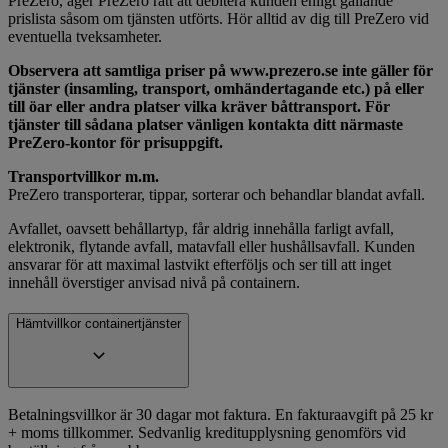
PreZero, äger PreZero rätt att debitera kunden enligt gällande
prislista såsom om tjänsten utförts. Hör alltid av dig till PreZero vid
eventuella tveksamheter.
Observera att samtliga priser på www.prezero.se inte gäller för
tjänster (insamling, transport, omhändertagande etc.) på eller
till öar eller andra platser vilka kräver båttransport. För
tjänster till sådana platser vänligen kontakta ditt närmaste
PreZero-kontor för prisuppgift.
Transportvillkor m.m.
PreZero transporterar, tippar, sorterar och behandlar blandat avfall.
Avfallet, oavsett behållartyp, får aldrig innehålla farligt avfall,
elektronik, flytande avfall, matavfall eller hushållsavfall. Kunden
ansvarar för att maximal lastvikt efterföljs och ser till att inget
innehåll överstiger anvisad nivå på containern.
Hämtvillkor containertjänster
Betalningsvillkor är 30 dagar mot faktura. En fakturaavgift på 25 kr
+ moms tillkommer. Sedvanlig kreditupplysning genomförs vid