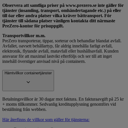
Observera att samtliga priser på www.prezero.se inte gäller för
tjänster (insamling, transport, omhändertagande etc.) på eller
till öar eller andra platser vilka kräver båttransport. För
tjänster till sådana platser vänligen kontakta ditt närmaste
PreZero-kontor för prisuppgift.
Transportvillkor m.m.
PreZero transporterar, tippar, sorterar och behandlar blandat avfall.
Avfallet, oavsett behållartyp, får aldrig innehålla farligt avfall,
elektronik, flytande avfall, matavfall eller hushållsavfall. Kunden
ansvarar för att maximal lastvikt efterföljs och ser till att inget
innehåll överstiger anvisad nivå på containern.
Hämtvillkor containertjänster
Betalningsvillkor är 30 dagar mot faktura. En fakturaavgift på 25 kr
+ moms tillkommer. Sedvanlig kreditupplysning genomförs vid
beställning från webben.
Här återfinns de villkor som gäller för tjänsterna: