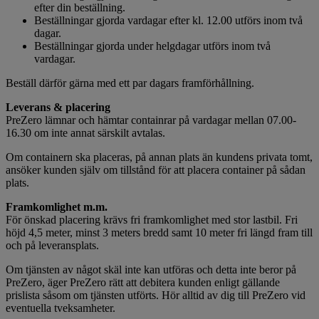
efter din beställning.
Beställningar gjorda vardagar efter kl. 12.00 utförs inom två
dagar.
Beställningar gjorda under helgdagar utförs inom två
vardagar.
Beställ därför gärna med ett par dagars framförhållning.
Leverans & placering
PreZero lämnar och hämtar containrar på vardagar mellan 07.00-
16.30 om inte annat särskilt avtalas.
Om containern ska placeras, på annan plats än kundens privata tomt,
ansöker kunden själv om tillstånd för att placera container på sådan
plats.
Framkomlighet m.m.
För önskad placering krävs fri framkomlighet med stor lastbil. Fri
höjd 4,5 meter, minst 3 meters bredd samt 10 meter fri längd fram till
och på leveransplats.
Om tjänsten av något skäl inte kan utföras och detta inte beror på
PreZero, äger PreZero rätt att debitera kunden enligt gällande
prislista såsom om tjänsten utförts. Hör alltid av dig till PreZero vid
eventuella tveksamheter.