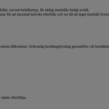
llet, oavsett behållartyp, får aldrig innehålla farligt avfall,
rar för att maximal lastvikt efterföljs och ser till att inget innehåll över
 + moms tillkommer. Sedvanlig kreditupplysning genomförs vid beställn
 måste efterföljas.