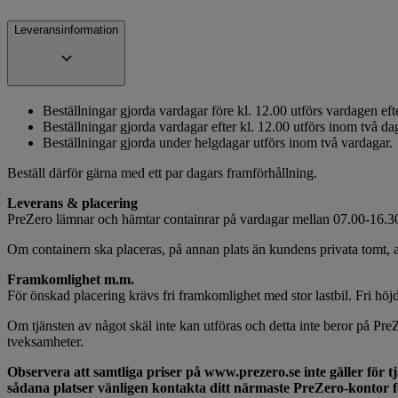
Leveransinformation
Beställningar gjorda vardagar före kl. 12.00 utförs vardagen efte
Beställningar gjorda vardagar efter kl. 12.00 utförs inom två da
Beställningar gjorda under helgdagar utförs inom två vardagar.
Beställ därför gärna med ett par dagars framförhållning.
Leverans & placering
PreZero lämnar och hämtar containrar på vardagar mellan 07.00-16.30 
Om containern ska placeras, på annan plats än kundens privata tomt, an
Framkomlighet m.m.
För önskad placering krävs fri framkomlighet med stor lastbil. Fri höjd
Om tjänsten av något skäl inte kan utföras och detta inte beror på PreZe
tveksamheter.
Observera att samtliga priser på www.prezero.se inte gäller för tjä
sådana platser vänligen kontakta ditt närmaste PreZero-kontor f