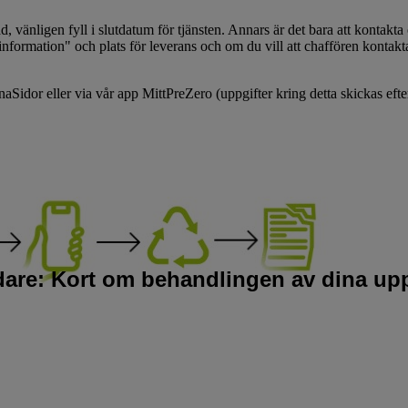
vänligen fyll i slutdatum för tjänsten. Annars är det bara att kontakta 
information" och plats för leverans och om du vill att chaffören kontakt
dor eller via vår app MittPreZero (uppgifter kring detta skickas efter b
idare: Kort om behandlingen av dina upp