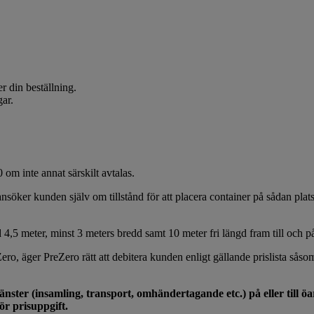
r din beställning.
gar.
om inte annat särskilt avtalas.
söker kunden själv om tillstånd för att placera container på sådan plats
 4,5 meter, minst 3 meters bredd samt 10 meter fri längd fram till och på
ro, äger PreZero rätt att debitera kunden enligt gällande prislista såsom
nster (insamling, transport, omhändertagande etc.) på eller till öar
ör prisuppgift.