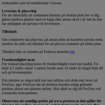
önskemålet som ett meddelande i kassan.
Leverans & placering
För att säkerställa att containern hamnar på önskad plats ber vi dig
gärna markera platsen med en käpp eller annan skylt i de fall du inte
har möjlighet att närvara vid leveransen.
Tillstånd:
Om containern ska placeras, på annan plats än kundens privata tomt,
ansöker du själv om tillstånd för att placera container på sådan plats.
Tillstånd söks av kunden på Polisens hemsida
här
.
Framkomlighet m.m.
För önskad placering krävs fri framkomlighet med stor lastbil. Fri
höjd 4,5 meter, minst 3 meters bredd samt 10 meter fri längd fram till
och på leveransplats.
Om tjänsten av något skäl inte kan utföras och detta inte beror på
PreZero, äger PreZero rätt att debitera kunden enligt gällande
prislista såsom om tjänsten utförts. Hör alltid av dig till PreZero vid
eventuella tveksamheter.
Observera att samtliga priser på www.prezero.se inte gäller för