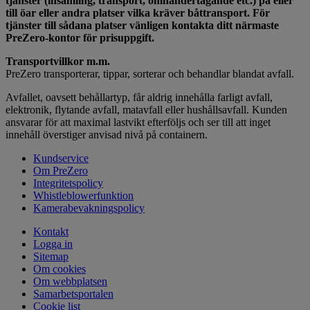
tjänster (insamling, transport, omhändertagande etc.) på eller
till öar eller andra platser vilka kräver båttransport. För
tjänster till sådana platser vänligen kontakta ditt närmaste
PreZero-kontor för prisuppgift.
Transportvillkor m.m.
PreZero transporterar, tippar, sorterar och behandlar blandat avfall.
Avfallet, oavsett behållartyp, får aldrig innehålla farligt avfall,
elektronik, flytande avfall, matavfall eller hushållsavfall. Kunden
ansvarar för att maximal lastvikt efterföljs och ser till att inget
innehåll överstiger anvisad nivå på containern.
Kundservice
Om PreZero
Integritetspolicy
Whistleblowerfunktion
Kamerabevakningspolicy
Kontakt
Logga in
Sitemap
Om cookies
Om webbplatsen
Samarbetsportalen
Cookie list