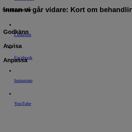
Innan vi går vidare: Kort om behandli
Sociala medier
Godkänn
LinkedIn
Avvisa
Facebook
Anpassa
Instagram
YouTube