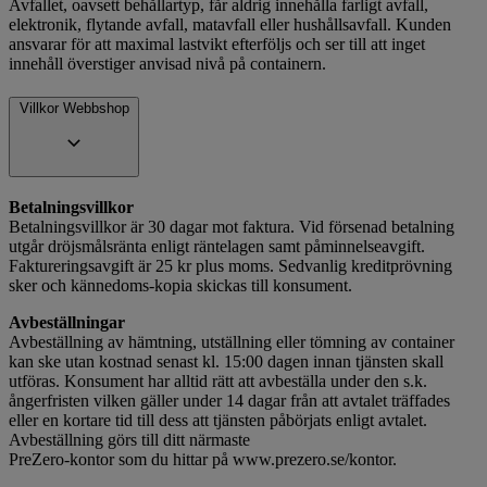
Avfallet, oavsett behållartyp, får aldrig innehålla farligt avfall,
elektronik, flytande avfall, matavfall eller hushållsavfall. Kunden
ansvarar för att maximal lastvikt efterföljs och ser till att inget
innehåll överstiger anvisad nivå på containern.
Villkor Webbshop
Betalningsvillkor
Betalningsvillkor är 30 dagar mot faktura. Vid försenad betalning
utgår dröjsmålsränta enligt räntelagen samt påminnelseavgift.
Faktureringsavgift är 25 kr plus moms. Sedvanlig kreditprövning
sker och kännedoms-kopia skickas till konsument.
Avbeställningar
Avbeställning av hämtning, utställning eller tömning av container
kan ske utan kostnad senast kl. 15:00 dagen innan tjänsten skall
utföras. Konsument har alltid rätt att avbeställa under den s.k.
ångerfristen vilken gäller under 14 dagar från att avtalet träffades
eller en kortare tid till dess att tjänsten påbörjats enligt avtalet.
Avbeställning görs till ditt närmaste
PreZero-kontor som du hittar på www.prezero.se/kontor.