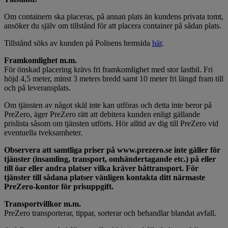
Om containern ska placeras, på annan plats än kundens privata tomt,
ansöker du själv om tillstånd för att placera container på sådan plats.
Tillstånd söks av kunden på Polisens hemsida
här
.
Framkomlighet m.m.
För önskad placering krävs fri framkomlighet med stor lastbil. Fri
höjd 4,5 meter, minst 3 meters bredd samt 10 meter fri längd fram till
och på leveransplats.
Om tjänsten av något skäl inte kan utföras och detta inte beror på
PreZero, äger PreZero rätt att debitera kunden enligt gällande
prislista såsom om tjänsten utförts. Hör alltid av dig till PreZero vid
eventuella tveksamheter.
Observera att samtliga priser på www.prezero.se inte gäller för
tjänster (insamling, transport, omhändertagande etc.) på eller
till öar eller andra platser vilka kräver båttransport. För
tjänster till sådana platser vänligen kontakta ditt närmaste
PreZero-kontor för prisuppgift.
Transportvillkor m.m.
PreZero transporterar, tippar, sorterar och behandlar blandat avfall.