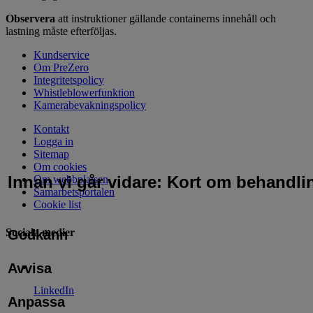
Observera
att instruktioner gällande containerns innehåll och
lastning måste efterföljas.
Kundservice
Om PreZero
Integritetspolicy
Whistleblowerfunktion
Kamerabevakningspolicy
Kontakt
Logga in
Sitemap
Om cookies
Innan vi går vidare: Kort om behandli
Om webbplatsen
Samarbetsportalen
Cookie list
Sociala medier
Godkänn
Avvisa
LinkedIn
Anpassa