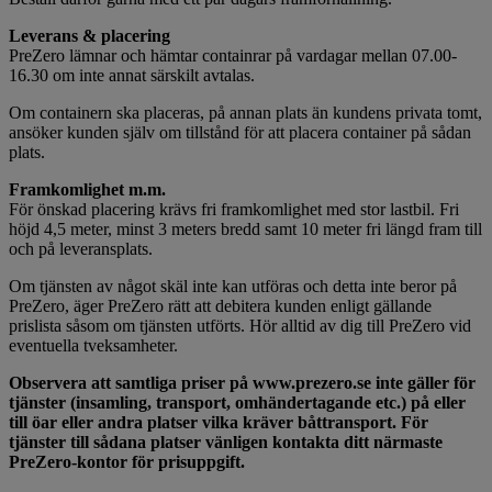
Leverans & placering
PreZero lämnar och hämtar containrar på vardagar mellan 07.00-
16.30 om inte annat särskilt avtalas.
Om containern ska placeras, på annan plats än kundens privata tomt,
ansöker kunden själv om tillstånd för att placera container på sådan
plats.
Framkomlighet m.m.
För önskad placering krävs fri framkomlighet med stor lastbil. Fri
höjd 4,5 meter, minst 3 meters bredd samt 10 meter fri längd fram till
och på leveransplats.
Om tjänsten av något skäl inte kan utföras och detta inte beror på
PreZero, äger PreZero rätt att debitera kunden enligt gällande
prislista såsom om tjänsten utförts. Hör alltid av dig till PreZero vid
eventuella tveksamheter.
Observera att samtliga priser på www.prezero.se inte gäller för
tjänster (insamling, transport, omhändertagande etc.) på eller
till öar eller andra platser vilka kräver båttransport. För
tjänster till sådana platser vänligen kontakta ditt närmaste
PreZero-kontor för prisuppgift.