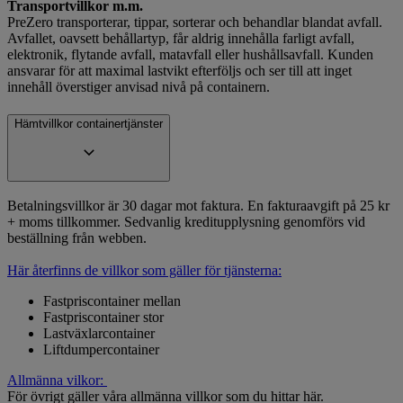
Transportvillkor m.m.
PreZero transporterar, tippar, sorterar och behandlar blandat avfall.
Avfallet, oavsett behållartyp, får aldrig innehålla farligt avfall,
elektronik, flytande avfall, matavfall eller hushållsavfall. Kunden
ansvarar för att maximal lastvikt efterföljs och ser till att inget
innehåll överstiger anvisad nivå på containern.
Hämtvillkor containertjänster
Betalningsvillkor är 30 dagar mot faktura. En fakturaavgift på 25 kr
+ moms tillkommer. Sedvanlig kreditupplysning genomförs vid
beställning från webben.
Här återfinns de villkor som gäller för tjänsterna:
Fastpriscontainer mellan
Fastpriscontainer stor
Lastväxlarcontainer
Liftdumpercontainer
Allmänna vilkor:
För övrigt gäller våra allmänna villkor som du hittar här.