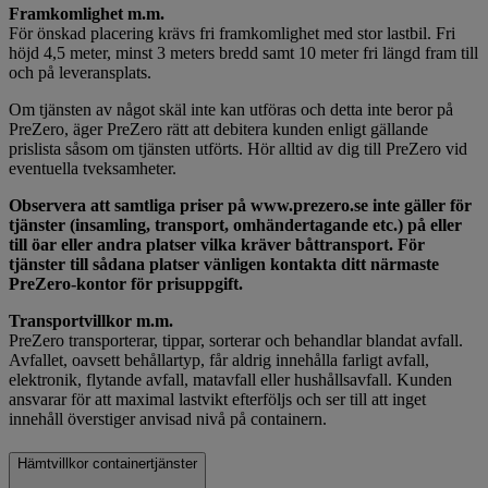
Framkomlighet m.m.
För önskad placering krävs fri framkomlighet med stor lastbil. Fri
höjd 4,5 meter, minst 3 meters bredd samt 10 meter fri längd fram till
och på leveransplats.
Om tjänsten av något skäl inte kan utföras och detta inte beror på
PreZero, äger PreZero rätt att debitera kunden enligt gällande
prislista såsom om tjänsten utförts. Hör alltid av dig till PreZero vid
eventuella tveksamheter.
Observera att samtliga priser på www.prezero.se inte gäller för
tjänster (insamling, transport, omhändertagande etc.) på eller
till öar eller andra platser vilka kräver båttransport. För
tjänster till sådana platser vänligen kontakta ditt närmaste
PreZero-kontor för prisuppgift.
Transportvillkor m.m.
PreZero transporterar, tippar, sorterar och behandlar blandat avfall.
Avfallet, oavsett behållartyp, får aldrig innehålla farligt avfall,
elektronik, flytande avfall, matavfall eller hushållsavfall. Kunden
ansvarar för att maximal lastvikt efterföljs och ser till att inget
innehåll överstiger anvisad nivå på containern.
Hämtvillkor containertjänster