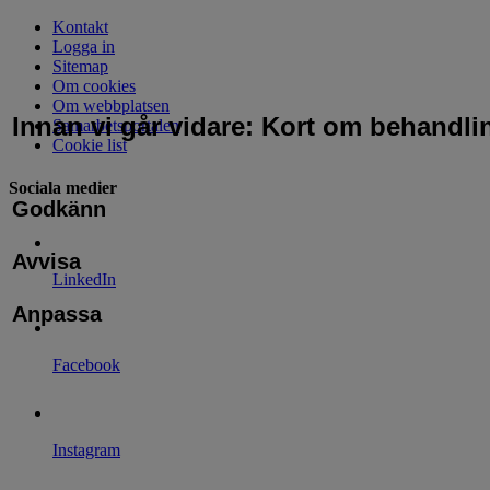
Kontakt
Logga in
Sitemap
Om cookies
Om webbplatsen
Innan vi går vidare: Kort om behandli
Samarbetsportalen
Cookie list
Sociala medier
Godkänn
Avvisa
LinkedIn
Anpassa
Facebook
Instagram