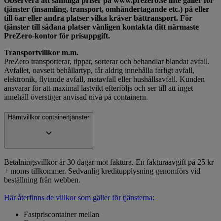
Observera att samtliga priser på www.prezero.se inte gäller för
tjänster (insamling, transport, omhändertagande etc.) på eller
till öar eller andra platser vilka kräver båttransport. För
tjänster till sådana platser vänligen kontakta ditt närmaste
PreZero-kontor för prisuppgift.
Transportvillkor m.m.
PreZero transporterar, tippar, sorterar och behandlar blandat avfall.
Avfallet, oavsett behållartyp, får aldrig innehålla farligt avfall,
elektronik, flytande avfall, matavfall eller hushållsavfall. Kunden
ansvarar för att maximal lastvikt efterföljs och ser till att inget
innehåll överstiger anvisad nivå på containern.
Hämtvillkor containertjänster
Betalningsvillkor är 30 dagar mot faktura. En fakturaavgift på 25 kr
+ moms tillkommer. Sedvanlig kreditupplysning genomförs vid
beställning från webben.
Här återfinns de villkor som gäller för tjänsterna:
Fastpriscontainer mellan