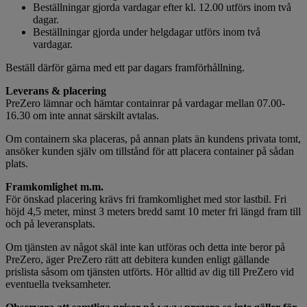
Beställningar gjorda vardagar efter kl. 12.00 utförs inom två
dagar.
Beställningar gjorda under helgdagar utförs inom två
vardagar.
Beställ därför gärna med ett par dagars framförhållning.
Leverans & placering
PreZero lämnar och hämtar containrar på vardagar mellan 07.00-
16.30 om inte annat särskilt avtalas.
Om containern ska placeras, på annan plats än kundens privata tomt,
ansöker kunden själv om tillstånd för att placera container på sådan
plats.
Framkomlighet m.m.
För önskad placering krävs fri framkomlighet med stor lastbil. Fri
höjd 4,5 meter, minst 3 meters bredd samt 10 meter fri längd fram till
och på leveransplats.
Om tjänsten av något skäl inte kan utföras och detta inte beror på
PreZero, äger PreZero rätt att debitera kunden enligt gällande
prislista såsom om tjänsten utförts. Hör alltid av dig till PreZero vid
eventuella tveksamheter.