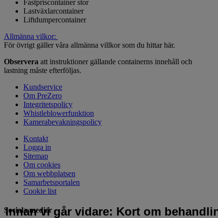
Fastpriscontainer stor
Lastväxlarcontainer
Liftdumpercontainer
Allmänna vilkor:
För övrigt gäller våra allmänna villkor som du hittar här.
Observera
att instruktioner gällande containerns innehåll och
lastning måste efterföljas.
Kundservice
Om PreZero
Integritetspolicy
Whistleblowerfunktion
Kamerabevakningspolicy
Kontakt
Logga in
Sitemap
Om cookies
Om webbplatsen
Samarbetsportalen
Cookie list
Innan vi går vidare: Kort om behandli
Sociala medier