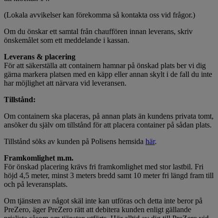
(Lokala avvikelser kan förekomma så kontakta oss vid frågor.)
Om du önskar ett samtal från chauffören innan leverans, skriv
önskemålet som ett meddelande i kassan.
Leverans & placering
För att säkerställa att containern hamnar på önskad plats ber vi dig
gärna markera platsen med en käpp eller annan skylt i de fall du inte
har möjlighet att närvara vid leveransen.
Tillstånd:
Om containern ska placeras, på annan plats än kundens privata tomt,
ansöker du själv om tillstånd för att placera container på sådan plats.
Tillstånd söks av kunden på Polisens hemsida
här
.
Framkomlighet m.m.
För önskad placering krävs fri framkomlighet med stor lastbil. Fri
höjd 4,5 meter, minst 3 meters bredd samt 10 meter fri längd fram till
och på leveransplats.
Om tjänsten av något skäl inte kan utföras och detta inte beror på
PreZero, äger PreZero rätt att debitera kunden enligt gällande