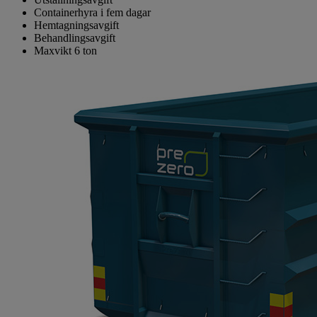
Containerhyra i fem dagar
Hemtagningsavgift
Behandlingsavgift
Maxvikt 6 ton