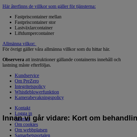
Här återfinns de villkor som gäller för tjänsterna:
Fastpriscontainer mellan
Fastpriscontainer stor
Lastväxlarcontainer
Liftdumpercontainer
Allmänna vilkor:
För övrigt gäller våra allmänna villkor som du hittar här.
Observera
att instruktioner gällande containerns innehåll och
lastning måste efterföljas.
Kundservice
Om PreZero
Integritetspolicy
Whistleblowerfunktion
Kamerabevakningspolicy
Kontakt
Logga in
Innan vi går vidare: Kort om behandli
Sitemap
Om cookies
Om webbplatsen
Samarbetsportalen