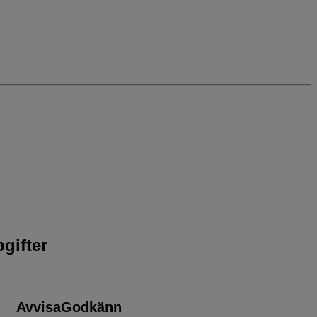
gifter
Avvisa
Godkänn