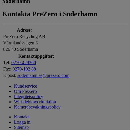
Söderhamn
Kontakta PreZero i Söderhamn
Adress:
PreZero Recycling AB
Värmlandsvägen 3
826 40 Söderhamn
Kontaktuppgifter:
Tel:
0270-429360
Fax:
0270-192 88
E-post:
soderhamn.se@prezero.com
Kundservice
Om PreZero
Integritetspolicy
Whistleblowerfunktion
Kamerabevakningspolicy
Kontakt
Logga in
Sitemap