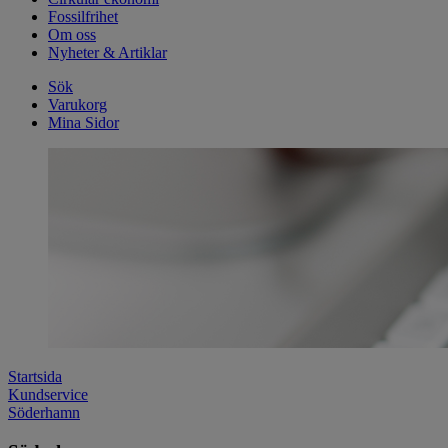
Fossilfrihet
Om oss
Nyheter & Artiklar
Sök
Varukorg
Mina Sidor
Startsida
Kundservice
Söderhamn