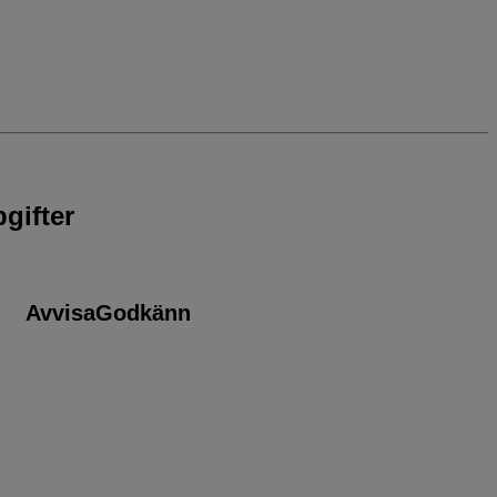
gifter
Avvisa
Godkänn