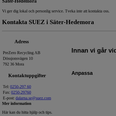
Säter-Hedemora
Vi ger dig lokal och personlig service. Tveka inte att kontakta oss.
Kontakta SUEZ i Säter-Hedemora
Adress
Innan vi går v
PreZero Recycling AB
Dössjonsvägen 10
792 36 Mora
Anpassa
Kontaktuppgifter
Tel:
0250-297 60
Fax:
0250-29760
E-post:
dalarna.se@suez.com
Mer information
Här kan du hitta hjälp och tips.