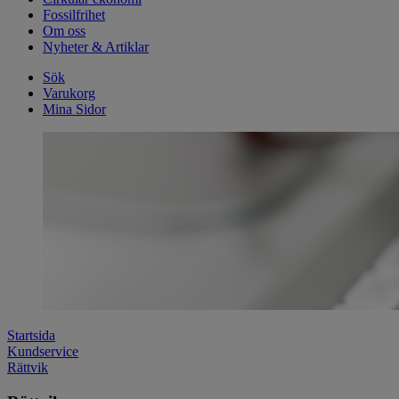
Fossilfrihet
Om oss
Nyheter & Artiklar
Sök
Varukorg
Mina Sidor
Startsida
Kundservice
Rättvik